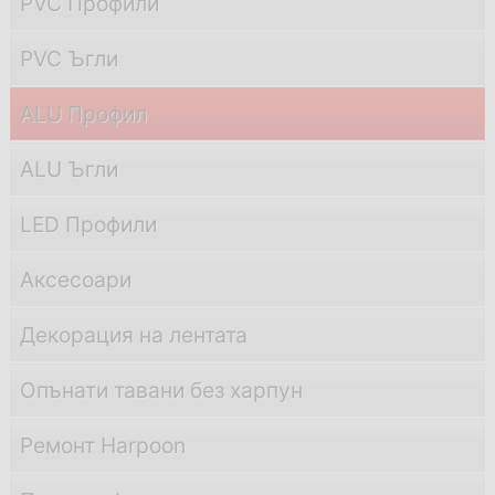
PVC Профили
PVC Ъгли
ALU Профил
ALU Ъгли
LED Профили
Аксесоари
Декорация на лентата
Опънати тавани без харпун
Ремонт Harpoon