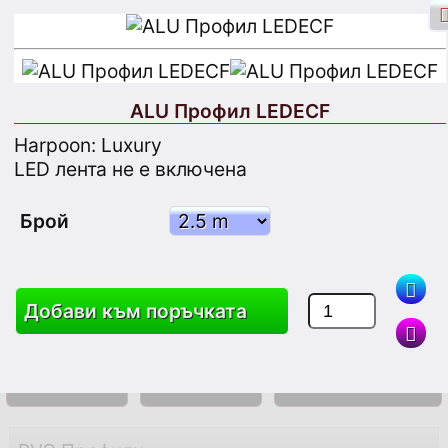
ALU Профил LEDECF
Harpoon: Luxury
Фейсбук Вход
Влизане
LED лента не е включена
Регистрирайте се
Брой
Търсене
Добави към поръчката
Cтока
Количка
Карта на сайта