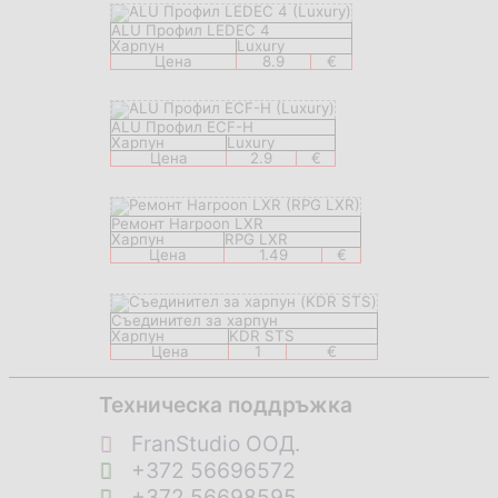
ALU Профил LEDEC 4
Харпун
Luxury
Цена
8.9
€
ALU Профил ECF-H
Харпун
Luxury
Цена
2.9
€
Ремонт Harpoon LXR
Харпун
RPG LXR
Цена
1.49
€
Съединител за харпун
Харпун
KDR STS
Цена
1
€
Техническа поддръжка
FranStudio ООД.
+372 56696572
+372 56698595