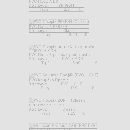
PVC Προφίλ BR
Χάρπωνα
BR Profil
Τιμή
2.3
€
PVC Προφίλ PERF-H
Χάρπωνα
Classic
Τιμή
2.29
€
PVC Προφίλ με kολλητική ταιvία
Χάρπωνα
PVC + ADH
Τιμή
3.99
€
PVC Koμμένο Профίλ
Χάρπωνα
PVC + CUT
Τιμή
17.9
€
PVC Προφίλ ZOR-F
Χάρπωνα
Classic
Τιμή
2.29
€