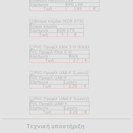
Eπισкευή Harpoon LXR
Χάρπωνα
RPG LXR
Τιμή
1.49
€
Βύσμα καμάκι
Χάρπωνα
KDR STS
Τιμή
1
€
PVC Προφίλ Klick S-H
Χάρπωνα
Klick
Τιμή
2.7
€
PVC Προφίλ UAB-F
Χάρπωνα
Luxury
Τιμή
2.29
€
PVC Προφίλ UAW-F
Χάρπωνα
Luxury
Τιμή
2.29
€
Τεχνική υποστήριξη