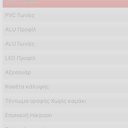
PVC Προφίλ
PVC Γωνίες
ALU Προφίλ
ALU Γωνίες
LED Προφίλ
Αξεσουάρ
Κασέτα κάλυψης
Τέντωμα оρоφής Χωρίς καμάκι
Eπισкευή Harpoon