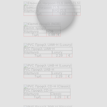
Eπισкευή Harpoon CLS
Χάρπωνα
RPG CLS
Τιμή
1.49
€
Klemm προφίλ
Χάρπωνα
NGB
Τιμή
0.99
€
PVC Προφίλ UAW-H
Χάρπωνα
Luxury
Τιμή
2.29
€
PVC Προφίλ UAB-H
Χάρπωνα
Luxury
Τιμή
2.29
€
PVC Προφίλ CD-H
Χάρπωνα
Classic
Τιμή
2.29
€