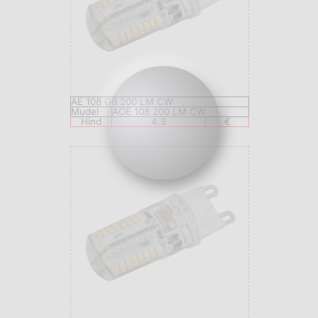
AE 108 G9 200 LM CW
Mudel
AOE 108 200 LM CW
Hind
4.9
€