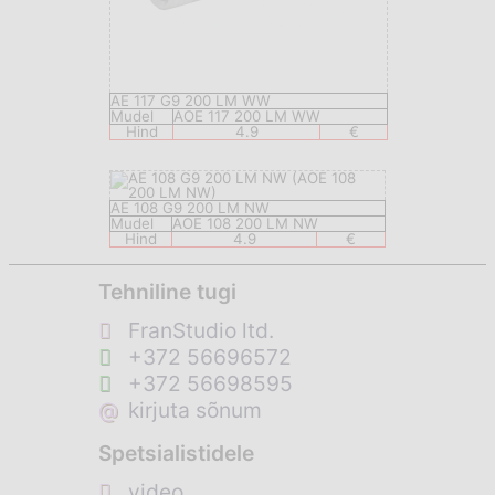
AE 117 G9 200 LM WW
Mudel
AOE 117 200 LM WW
Hind
4.9
€
AE 108 G9 200 LM NW
Mudel
AOE 108 200 LM NW
Hind
4.9
€
Tehniline tugi
FranStudio ltd.
+372 56696572
+372 56698595
@
kirjuta sõnum
Spetsialistidele
video