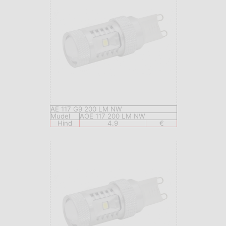
AE 117 G9 200 LM NW
Mudel
AOE 117 200 LM NW
Hind
4.9
€