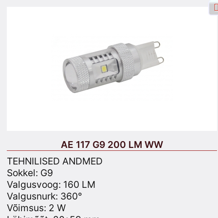
Facebooki sisselogimine
Logi sisse
Registreeru
Otsing
AE 117 G9 200 LM WW
TEHNILISED ANDMED
Sokkel: G9
Valgusvoog: 160 LM
Tooted
Käru
Saidiplaan
Valgusnurk: 360°
Võimsus: 2 W