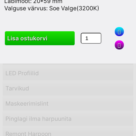
Läbimõõt: 20*59 mm
Valguse värvus: Soe Valge(3200K)
PVC Profiilid
PVC Nurgad
Lisa ostukorvi
ALU Profiilid
ALU Nurgad
LED Profiilid
Tarvikud
Maskeerimislint
Pinglagi ilma harpuunita
Remont Harpoon