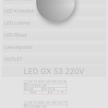
LED Kristallid
LED Lühtrid
LED Ribad
Laevаlgustid
OUTLET
LED GX 53 220V
GX 53 640 LM
Mudel
GX-53-8
Hind
8.9
€
GX 53 880 LM