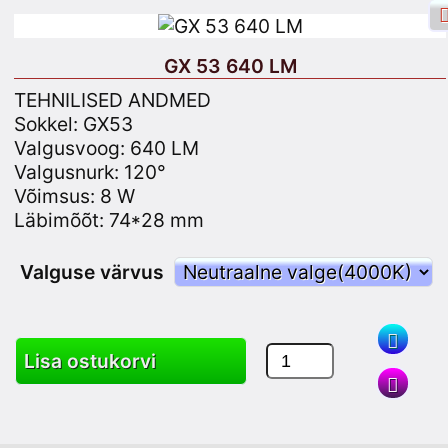
GX 53 640 LM
TEHNILISED ANDMED
Sokkel: GX53
Valgusvoog: 640 LM
Facebooki sisselogimine
Logi sisse
Valgusnurk: 120°
Võimsus: 8 W
Registreeru
Läbimõõt: 74*28 mm
Valguse värvus
Otsing
Lisa ostukorvi
Tooted
Käru
Saidiplaan