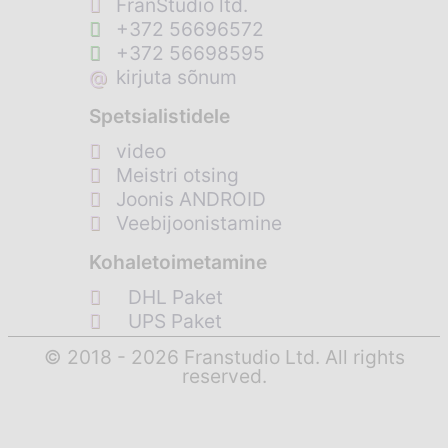
FranStudio ltd.
+372 56696572
+372 56698595
@
kirjuta sõnum
Spetsialistidele
video
Meistri otsing
Joonis ANDROID
Veebijoonistamine
Kohaletoimetamine
DHL Paket
UPS Paket
© 2018 - 2026 Franstudio Ltd. All rights
reserved.