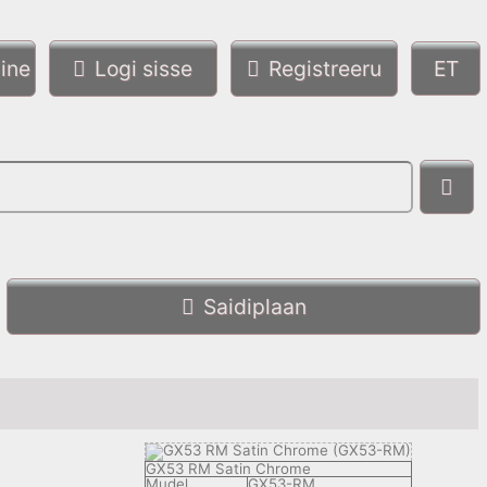
ine
Logi sisse
Registreeru
Saidiplaan
GX53 RM Satin Chrome
Mudel
GX53-RM