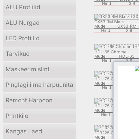
Hind
3.9
ALU Profiilid
ALU Nurgad
GX53 RM Black
Mudel
GX53-RM
Hind
3.9
LED Profiilid
HDL-65 Chrome
Tarvikud
Mudel
HDL-65
Hind
3.9
Maskeerimislint
HDL-75 Chrome
Mudel
HDL-75
Pinglagi ilma harpuunita
Hind
3.9
Remont Harpoon
HDL-75 Gold
Mudel
HDL-75
Printkile
Hind
3.9
Kangas Laed
FT3225 Gold PVC
Mudel
FT3225