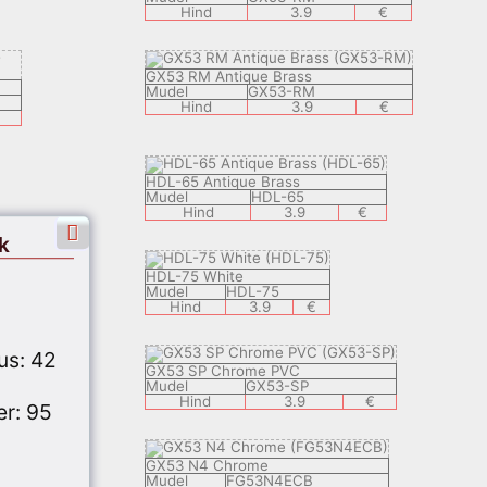
Hind
3.9
€
GX53 RM Antique Brass
Mudel
GX53-RM
Hind
3.9
€
HDL-65 Antique Brass
Mudel
HDL-65
Hind
3.9
€
k
HDL-75 White
Mudel
HDL-75
Hind
3.9
€
us: 42
GX53 SP Chrome PVC
Mudel
GX53-SP
Hind
3.9
€
er: 95
GX53 N4 Chrome
Mudel
FG53N4ECB