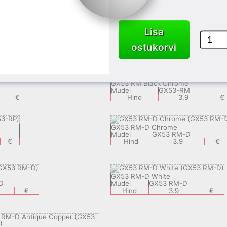
€
Hind
3.8
€
Lisa
GX53 SM White
e
Mudel
GX53-SM GW
ostukorvi
CB
Hind
3.8
€
8
€
GX53 RM Black Chrome
Mudel
GX53-RM
€
Hind
3.9
€
GX53 RM-D Chrome
Mudel
GX53 RM-D
€
Hind
3.9
€
GX53 RM-D White
D
Mudel
GX53 RM-D
€
Hind
3.9
€