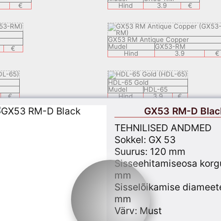
€
Hind
3.9
€
GX53 RM Antique Copper
Mudel
GX53-RM
€
Hind
3.9
€
HDL-65 Gold
Mudel
HDL-65
€
Hind
3.9
€
GX53 RM-D Blac
HDL-75 Satin Chrome
TEHNILISED ANDMED
Mudel
HDL-75
Sokkel: GX 53
€
Hind
3.9
€
Suurus: 120 mm
Sisseehitamiseosa korg
HDL-75 Antique Brass
mm
Mudel
HDL-75
€
Hind
3.9
€
Sisselõikamise diameet
mm
Värv: Must
GX53 N4 White
Mudel
FG53N4ECB