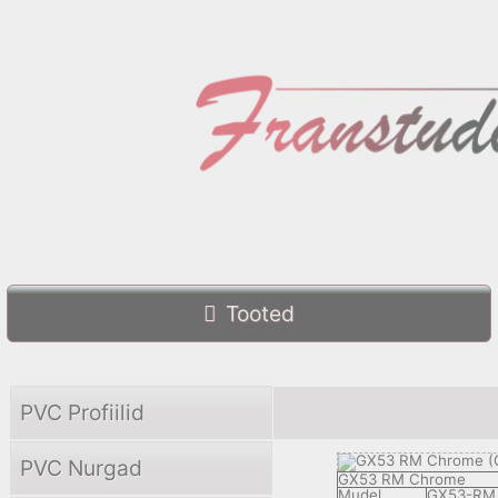
Tooted
PVC Profiilid
PVC Nurgad
GX53 RM Chrome
Mudel
GX53-RM