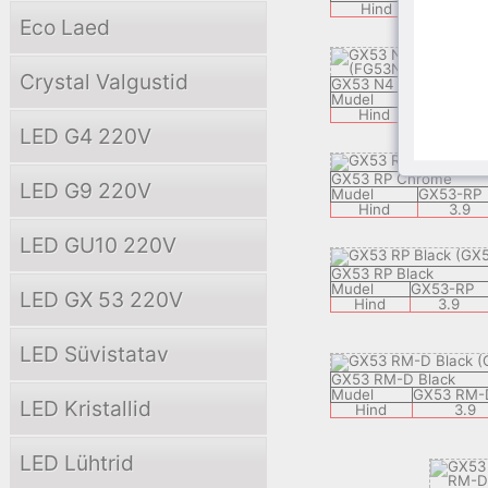
Hind
3.8
Eco Laed
Crystal Valgustid
GX53 N4 Satin Chrom
Mudel
FG53N4E
Hind
3.
LED G4 220V
GX53 RP Chrome
LED G9 220V
Mudel
GX53-RP
Hind
3.9
LED GU10 220V
GX53 RP Black
Mudel
GX53-RP
LED GX 53 220V
Hind
3.9
LED Süvistatav
GX53 RM-D Black
Mudel
GX53 RM-
LED Kristallid
Hind
3.9
LED Lühtrid