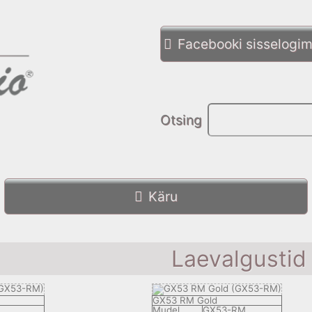
Facebooki sisselogim
Otsing
Käru
Laevаlgustid
GX53 RM Gold
Mudel
GX53-RM