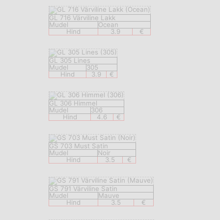
GL 716 Värviline Lakk
Mudel
Ocean
Hind
3.9
€
GL 305 Lines
Mudel
305
Hind
3.9
€
GL 306 Himmel
Mudel
306
Hind
4.6
€
GS 703 Must Satin
Mudel
Noir
Hind
3.5
€
GS 791 Värviline Satin
Mudel
Mauve
Hind
3.5
€