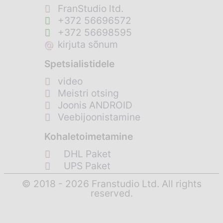
FranStudio ltd.
+372 56696572
+372 56698595
@
kirjuta sõnum
Spetsialistidele
video
Meistri otsing
Joonis ANDROID
Veebijoonistamine
Kohaletoimetamine
DHL Paket
UPS Paket
© 2018 - 2026 Franstudio Ltd. All rights
reserved.