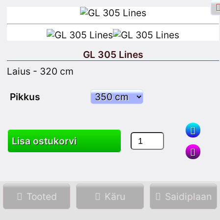
GL 305 Lines
Laius - 320 cm
Facebooki sisselogimine
Logi sisse
Pikkus
Registreeru
Lisa ostukorvi
Otsing
Tooted
Käru
Saidiplaan