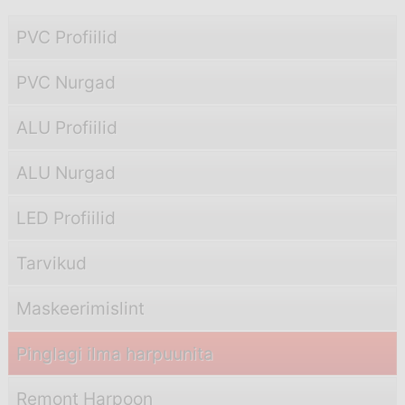
PVC Profiilid
PVC Nurgad
ALU Profiilid
ALU Nurgad
LED Profiilid
Tarvikud
Maskeerimislint
Pinglagi ilma harpuunita
Remont Harpoon