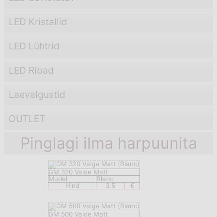
LED Kristallid
LED Lühtrid
LED Ribad
Laevаlgustid
OUTLET
Pinglagi ilma harpuunita
GM 320 Valge Matt
Mudel
Blanc
Hind
3.5
€
GM 500 Valge Matt