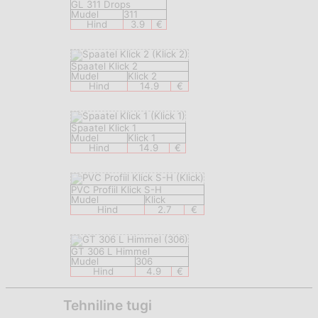
GL 311 Drops
Mudel
311
Hind
3.9
€
Spaatel Klick 2
Mudel
Klick 2
Hind
14.9
€
Spaatel Klick 1
Mudel
Klick 1
Hind
14.9
€
PVC Profiil Klick S-H
Mudel
Klick
Hind
2.7
€
GT 306 L Himmel
Mudel
306
Hind
4.9
€
Tehniline tugi