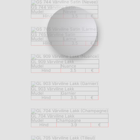
GS 744 Värviline Satin
Mudel
Nevee
Hind
3.5
€
GS 765 Värviline Satin
Mudel
Larme
Hind
3.5
€
GL 909 Värviline Lakk
Mudel
Nuance
Hind
3.5
€
GL 903 Värviline Lakk
Mudel
Garnier
Hind
3.5
€
GL 704 Värviline Lakk
Mudel
Champagne
Hind
3.9
€