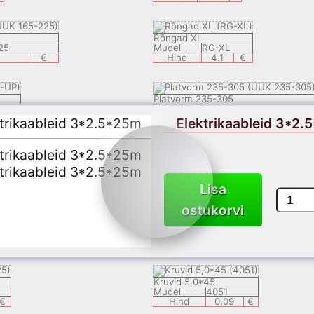
Rõngad XL
25
Mudel
RG-XL
€
Hind
4.1
€
Platvorm 235-305
Mudel
UUK 235-305
€
Hind
3.99
€
Elektrikaableid 3*2.
Spaatel TTO
Mudel
TTO
Hind
17.9
€
Lisa
ostukorvi
mm²
Nailon Tüübel 6*30
36
Mudel
630
0.49
€
Hind
0.07
€
Kruvid 5,0*45
Mudel
4051
€
Hind
0.09
€