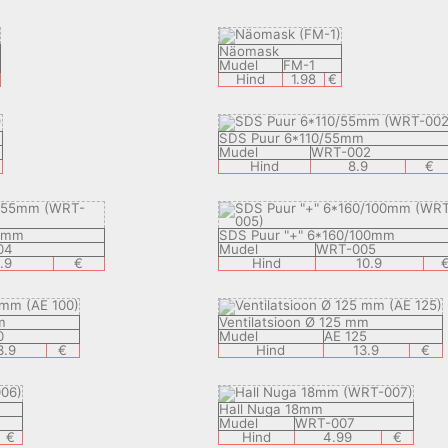
Näomask
Mudel
FM-1
Hind
1.98
€
SDS Puur 6*110/55mm
Mudel
WRT-002
Hind
8.9
€
55mm
SDS Puur "+" 6*160/100mm
04
Mudel
WRT-005
.9
€
Hind
10.9
m
Ventilatsioon Ø 125 mm
0
Mudel
AE 125
3.9
€
Hind
13.9
€
Hall Nuga 18mm
Mudel
WRT-007
€
Hind
4.99
€