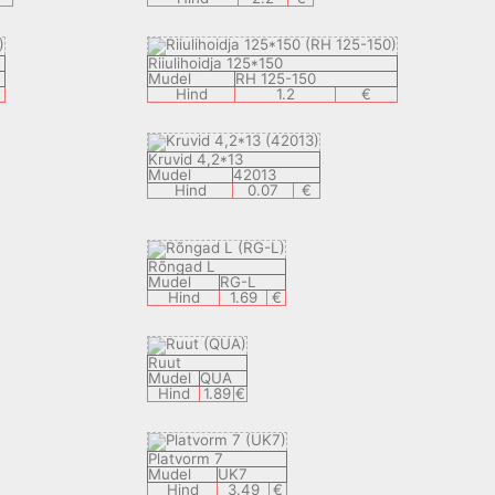
Riiulihoidja 125*150
Mudel
RH 125-150
Hind
1.2
€
Kruvid 4,2*13
Mudel
42013
Hind
0.07
€
Rõngad L
Mudel
RG-L
Hind
1.69
€
Ruut
Mudel
QUA
Hind
1.89
€
Platvorm 7
Mudel
UK7
Hind
3.49
€