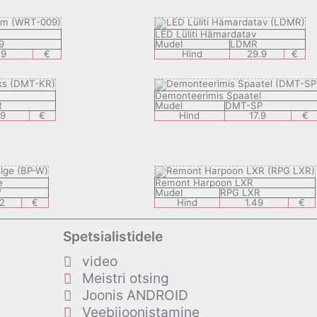
LED Lüliti Hämardatav
9
Mudel
LDMR
.9
€
Hind
29.9
€
Demonteerimis Spaatel
R
Mudel
DMT-SP
.9
€
Hind
17.9
€
e
Remont Harpoon LXR
W
Mudel
RPG LXR
.2
€
Hind
1.49
€
Spetsialistidele
video
Meistri otsing
Joonis ANDROID
Veebijoonistamine