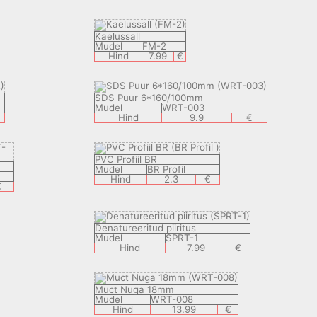
Kaelussall
Mudel
FM-2
Hind
7.99
€
SDS Puur 6*160/100mm
Mudel
WRT-003
Hind
9.9
€
PVC Profiil BR
Mudel
BR Profil
Hind
2.3
€
€
Denatureeritud piiritus
Mudel
SPRT-1
Hind
7.99
€
Muct Nuga 18mm
Mudel
WRT-008
Hind
13.99
€