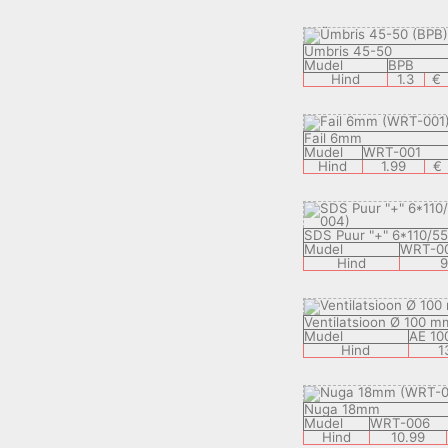
Ümbris 45-50
Mudel
BPB
Hind
1.3
€
Fail 6mm
Mudel
WRT-001
Hind
1.99
€
SDS Puur "+" 6*110/
Mudel
WRT-0
Hind
9
Ventilatsioon Ø 100 m
Mudel
AE 10
Hind
1
Nuga 18mm
Mudel
WRT-006
Hind
10.99