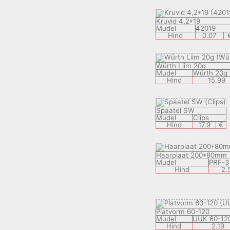
Kruvid 4,2*19
Mudel
42019
Hind
0.07
Würth Liim 20g
Mudel
Würth 20g
Hind
15.99
Spaatel SW
Mudel
Clips
Hind
17.9
€
Haarplaat 200*80mm
Mudel
PRF-3
Hind
2.
Platvorm 60-120
Mudel
UUK 60-12
Hind
2.19