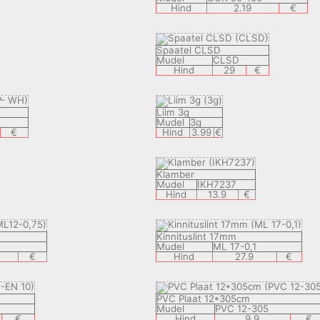
Hind
2.19
€
Spaatel CLSD
Mudel
CLSD
Hind
29
€
Liim 3g
Mudel
3g
€
Hind
3.99
€
Klamber
Mudel
IKH7237
Hind
13.9
€
Kinnituslint 17mm
Mudel
ML 17-0,1
€
Hind
27.9
€
PVC Plaat 12*305cm
Mudel
PVC 12-305
€
Hind
9.9
€