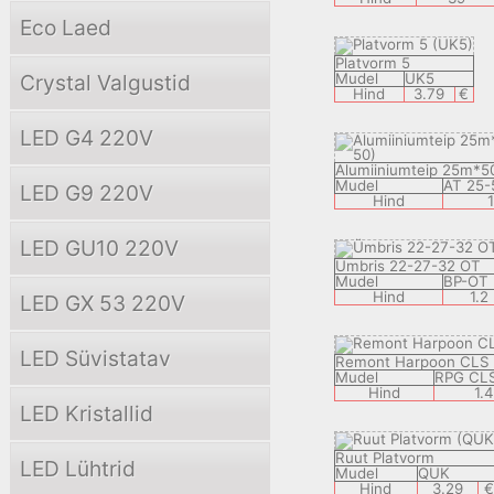
Eco Laed
Platvorm 5
Crystal Valgustid
Mudel
UK5
Hind
3.79
€
LED G4 220V
Alumiiniumteip 25m*
Mudel
AT 25-
LED G9 220V
Hind
LED GU10 220V
Ümbris 22-27-32 OT
Mudel
BP-OT
Hind
1.2
LED GX 53 220V
LED Süvistatav
Remont Harpoon CLS
Mudel
RPG CL
Hind
1.
LED Kristallid
Ruut Platvorm
LED Lühtrid
Mudel
QUK
Hind
3.29
€