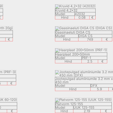
Kruvid 4,2*32
Mudel
42032
€
Hind
0.08
€
Gaasinaeluti DIGA CS
Mudel
DIGA CS
€
Hind
749
€
Haarplaat 200*50mm
Mudel
PRF-1
Hind
2.5
€
Jootepulgad alumiiniumile 3.2 mm x
450 mm
5
€
Mudel
DFX
Hind
5.9
Platvorm 125-155
0
Mudel
UUK 125-155
€
Hind
2.19
€