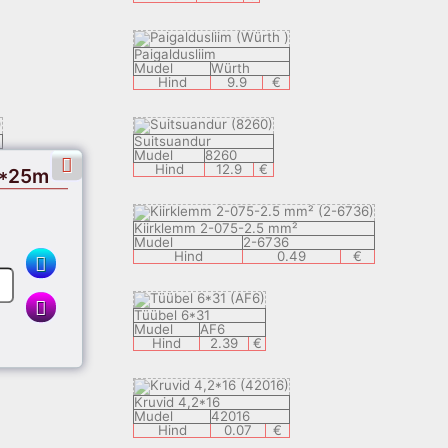
Paigaldusliim
Mudel
Würth
Hind
9.9
€
Suitsuandur
Mudel
8260
Hind
12.9
€
5*25m
Kiirklemm 2-075-2.5 mm²
Mudel
2-6736
Hind
0.49
€
Tüübel 6*31
Mudel
AF6
Hind
2.39
€
Kruvid 4,2*16
Mudel
42016
Hind
0.07
€