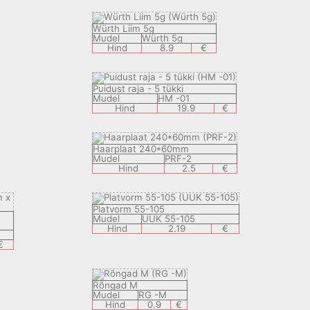
Würth Liim 5g
Mudel
Würth 5g
Hind
8.9
€
Puidust raja - 5 tükki
Mudel
HM -01
Hind
19.9
€
Haarplaat 240*60mm
Mudel
PRF-2
Hind
2.5
€
Platvorm 55-105
Mudel
UUK 55-105
Hind
2.19
€
€
Rõngad M
Mudel
RG -M
Hind
0.9
€