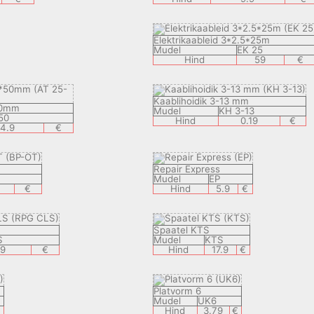
Elektrikaableid 3*2.5*25m
Mudel
EK 25
Hind
59
€
Kaablihoidik 3-13 mm
50mm
Mudel
KH 3-13
50
Hind
0.19
€
14.9
€
Repair Express
Mudel
EP
€
Hind
5.9
€
Spaatel KTS
S
Mudel
KTS
49
€
Hind
17.9
€
Platvorm 6
Mudel
UK6
Hind
3.79
€