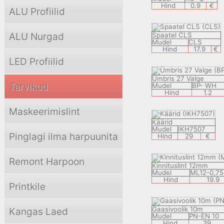
Hind
0.9
€
ALU Profiilid
ALU Nurgad
Spaatel CLS
Mudel
CLS
Hind
17.9
€
LED Profiilid
Ümbris 27 Valge
Tarvikud
Mudel
BP- WH
Hind
1.2
Maskeerimislint
Käärid
Mudel
IKH7507
Pinglagi ilma harpuunita
Hind
29
€
Remont Harpoon
Kinnituslint 12mm
Mudel
ML12-0,75
Hind
19.9
Printkile
Gaasivoolik 10m
Kangas Laed
Mudel
PN-EN 10
Hind
39