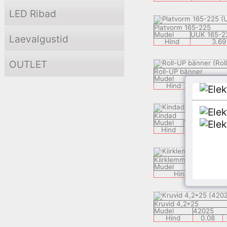
LED Ribad
Platvorm 165-225
Mudel
UUK 165-2
Laevаlgustid
Hind
3.69
OUTLET
Roll-UP bänner
Mudel
Roll-UP
Hind
99
Kindad
Mudel
VAR
Hind
1.9
€
Kiirklemm 3-075-2.5 
Mudel
3-67
Hind
Kruvid 4,2*25
Mudel
42025
Hind
0.08