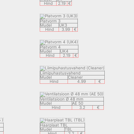
Hind
2.19
€
Platvorm 3
Mudel
UK3
Hind
3.99
€
Platvorm 4
Mudel
UK4
Hind
2.19
€
Liimipuhastusvahend
Mudel
Сleaner
Hind
4.99
€
Ventilatsioon Ø 48 mm
Mudel
AE 50
Hind
3.2
€
Haarplaat TBL
Mudel
TBL
Hind
2.2
€