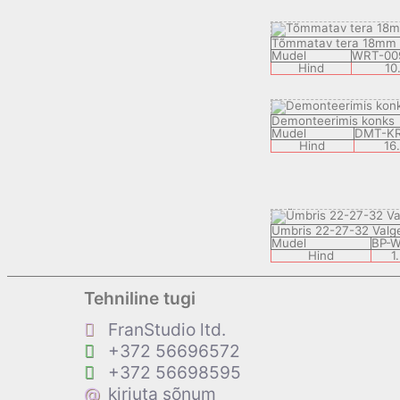
Tõmmatav tera 18mm
Mudel
WRT-00
Hind
10
Demonteerimis konks
Mudel
DMT-K
Hind
16
Ümbris 22-27-32 Valg
Mudel
BP-
Hind
1
Tehniline tugi
FranStudio ltd.
+372 56696572
+372 56698595
@
kirjuta sõnum