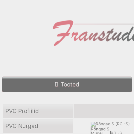
Tooted
PVC Profiilid
PVC Nurgad
Rõngad S
Mudel
RG -S