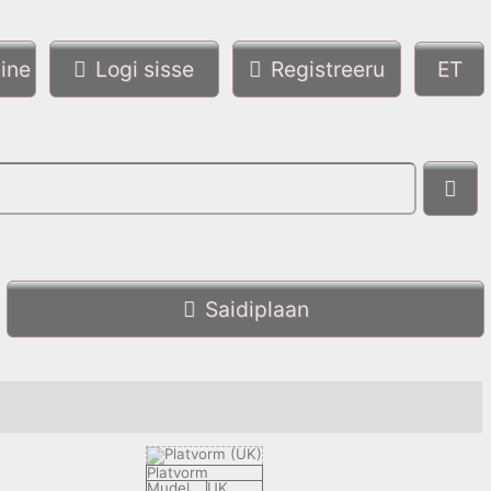
ine
Logi sisse
Registreeru
Saidiplaan
Platvorm
Mudel
UK