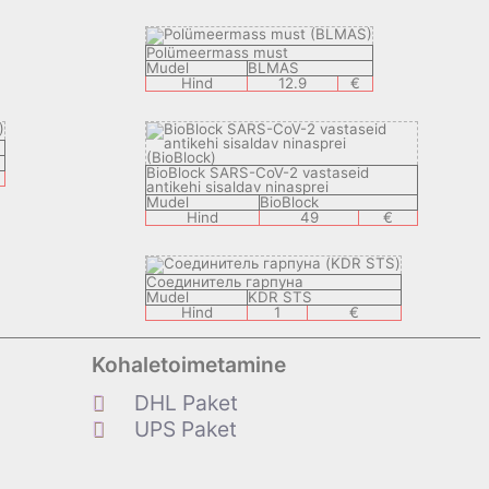
Polümeermass must
Mudel
BLMAS
Hind
12.9
€
BioBlock SARS-CoV-2 vastaseid
antikehi sisaldav ninasprei
Mudel
BioBlock
Hind
49
€
Соединитель гарпуна
Mudel
KDR STS
Hind
1
€
Kohaletoimetamine
DHL Paket
UPS Paket