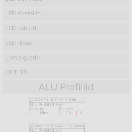
LED Kristallid
LED Lühtrid
LED Ribad
Laevаlgustid
OUTLET
ALU Profiilid
ALU Profiil CLS-H
Harpuun
Classic
Hind
2.9
€
ALU Profiil CLS-F