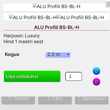
ALU Profiil BS-BL-H
Harpoon: Luxury
Facebooki sisselogimine
Logi sisse
Hind 1 meetri eest
Registreeru
Kogus
Otsing
Lisa ostukorvi
Tooted
Käru
Saidiplaan