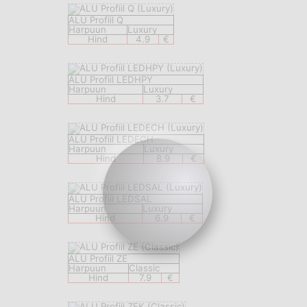
ALU Profiil Q
Harpuun
Luxury
Hind
4.9
€
ALU Profiil LEDHPY
Harpuun
Luxury
Hind
3.7
€
ALU Profiil LEDECH
Harpuun
Luxury
Hind
8.9
€
ALU Profiil LEDSAL
Harpuun
Luxury
Hind
6.9
€
ALU Profiil ZE
Harpuun
Classic
Hind
7.9
€