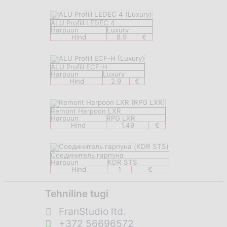
ALU Profiil LEDEC 4
Harpuun
Luxury
Hind
8.9
€
ALU Profiil ECF-H
Harpuun
Luxury
Hind
2.9
€
Remont Harpoon LXR
Harpuun
RPG LXR
Hind
1.49
€
Соединитель гарпуна
Harpuun
KDR STS
Hind
1
€
Tehniline tugi
FranStudio ltd.
+372 56696572