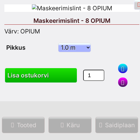
Maskeerimislint - 8 OPIUM
Värv: OPIUM
Facebooki sisselogimine
Logi sisse
Pikkus
Registreeru
Lisa ostukorvi
Otsing
Tooted
Käru
Saidiplaan