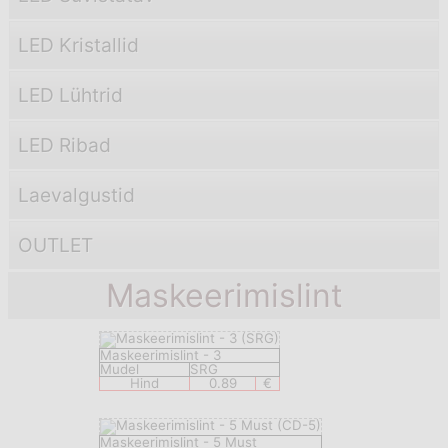
LED Kristallid
LED Lühtrid
LED Ribad
Laevаlgustid
OUTLET
Maskeerimislint
Maskeerimislint - 3
Mudel
SRG
Hind
0.89
€
Maskeerimislint - 5 Must