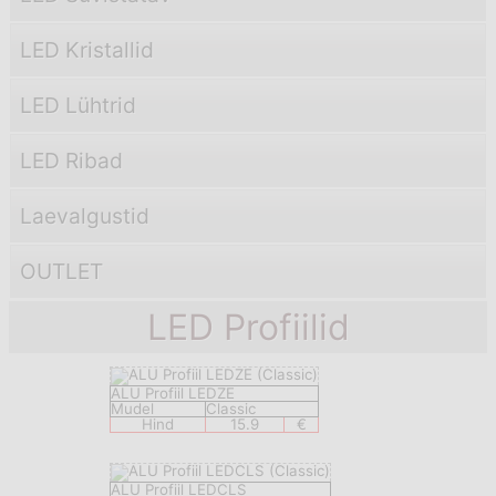
LED Kristallid
LED Lühtrid
LED Ribad
Laevаlgustid
OUTLET
LED Profiilid
ALU Profiil LEDZE
Mudel
Classic
Hind
15.9
€
ALU Profiil LEDCLS