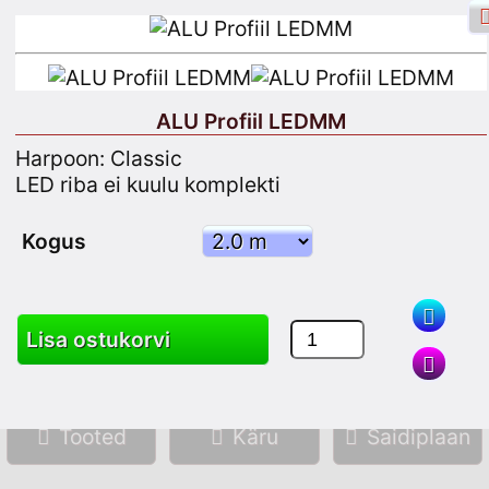
ALU Profiil LEDMM
Harpoon: Classic
Facebooki sisselogimine
Logi sisse
LED riba ei kuulu komplekti
Registreeru
Kogus
Otsing
Lisa ostukorvi
Tooted
Käru
Saidiplaan