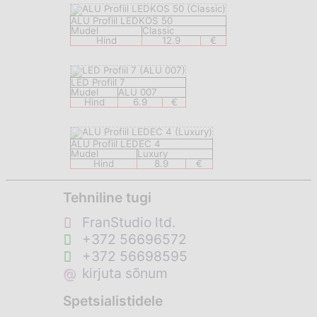
ALU Profiil LEDKOS 50
Mudel
Classic
Hind
12.9
€
LED Profiil 7
Mudel
ALU 007
Hind
6.9
€
ALU Profiil LEDEC 4
Mudel
Luxury
Hind
8.9
€
Tehniline tugi
FranStudio ltd.
+372 56696572
+372 56698595
@
kirjuta sõnum
Spetsialistidele