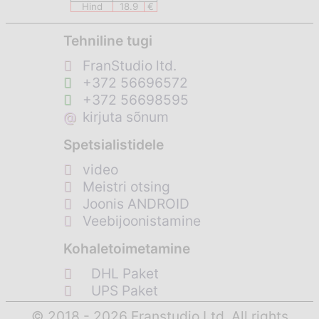
Hind
18.9
€
Tehniline tugi
FranStudio ltd.
+372 56696572
+372 56698595
@
kirjuta sõnum
Spetsialistidele
video
Meistri otsing
Joonis ANDROID
Veebijoonistamine
Kohaletoimetamine
DHL Paket
UPS Paket
© 2018 - 2026 Franstudio Ltd. All rights