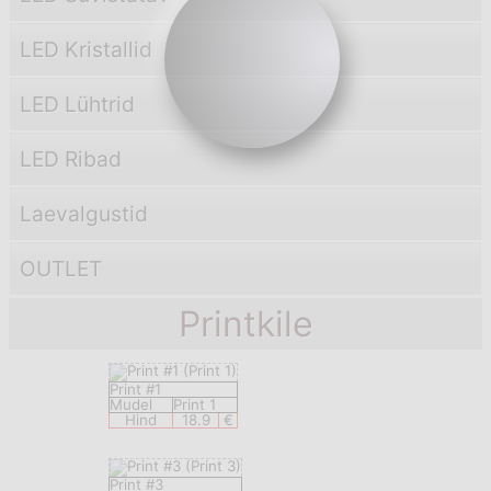
LED Kristallid
LED Lühtrid
LED Ribad
Laevаlgustid
OUTLET
Printkile
Print #1
Mudel
Print 1
Hind
18.9
€
Print #3