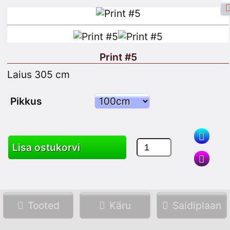
Print #5
Laius 305 cm
Facebooki sisselogimine
Logi sisse
Pikkus
Registreeru
Lisa ostukorvi
Otsing
Tooted
Käru
Saidiplaan