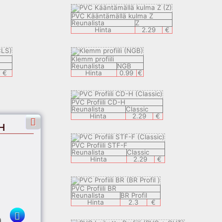
PVC Kääntämällä kulma Z
Reunalista
Z
Hinta
2.29
€
Klemm profiili
Reunalista
NGB
€
Hinta
0.99
€
PVC Profiili CD-H
Reunalista
Classic
Hinta
2.29
€
-H
PVC Profiili STF-F
Reunalista
Classic
Hinta
2.29
€
PVC Profiili BR
Reunalista
BR Profil
Hinta
2.3
€