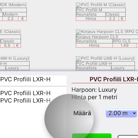
DR
PVC Profiili M
Modern
Reunalista
Classic
2.2
€
Hinta
2.2
€
Korjaus Harpoon CLS
Classic
Reunalista
RPG CLS
6.9
€
Hinta
1.49
AW-H
PVC Profiili UAB-H
Luxury
Reunalista
Luxury
2.29
€
Hinta
2.29
€
PVC Profiili LXR
Harpoon: Luxury
R-H
PVC Profiili STF-H
Classic
Reunalista
Classic
Hinta per 1 metri
2.29
€
Hinta
2.29
€
Määrä
R-H
PVC Profiili ECF-F
Luxury
Reunalista
Luxury
2.29
€
Hinta
2.29
€