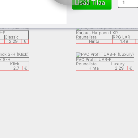
Lisää Tilaa
RF-H
PVC Profiili teipillä
Classic
Reunalista
PVC + ADH
2.29
€
Hinta
3.99
R-F
Korjaus Harpoon LXR
Classic
Reunalista
RPG LXR
2.29
€
Hinta
1.49
ck S-H
PVC Profiili UAB-F
Klick
Reunalista
Luxury
2.7
€
Hinta
2.29
€