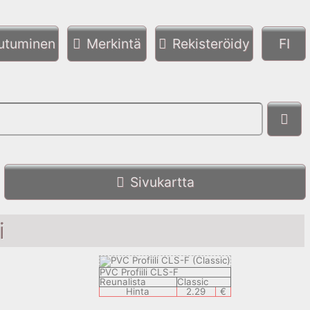
autuminen
Merkintä
Rekisteröidy
Sivukartta
i
PVC Profiili CLS-F
Reunalista
Classic
Hinta
2.29
€