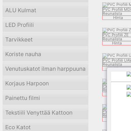
ALU Kulmat
PVC Profiili M
Reunalista
Hinta
LED Profiili
PVC Profiili ZE
Tarvikkeet
Reunalista
Hinta
Koriste nauha
PVC Profiili U
Reunalista
Venutuskatot ilman harppuuna
Hinta
Korjaus Harpoon
PVC Profiili ZO
Reunalista
Hinta
Painettu filmi
PVC Profiili LX
Tekstiili Venyttää Kattoon
Reunalista
Hinta
Eco Katot