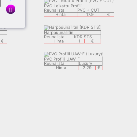
PVC Leikattu Profiili
Reunalista
PVC + CUT
€
Hinta
17.9
€
Harppuunaliitin
Reunalista
KDR STS
€
Hinta
1
€
PVC Profiili UAW-F
Reunalista
Luxury
Hinta
2.29
€