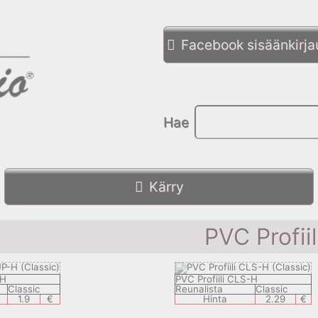
Facebook sisäänkirj
Hae
Kärry
PVC Profiil
-H
PVC Profiili CLS-H
Classic
Reunalista
Classic
1.9
€
Hinta
2.29
€