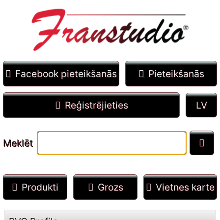
Facebook pieteikšanās
Pieteikšanās
Reģistrējieties
Meklēt
Produkti
Grozs
Vietnes karte