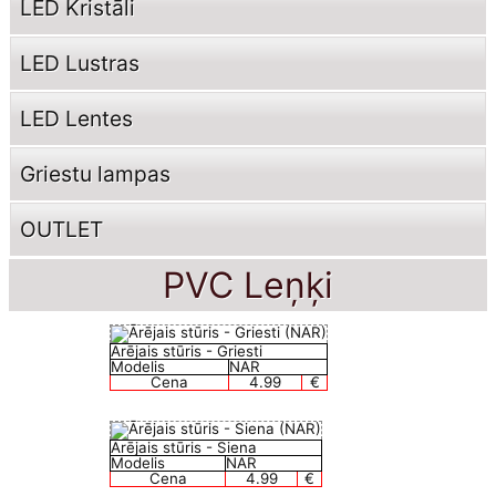
LED Kristāli
LED Lustras
LED Lentes
Griestu lampas
OUTLET
PVC Leņķi
Ārējais stūris - Griesti
Modelis
NAR
Cena
4.99
€
Ārējais stūris - Siena
Modelis
NAR
Cena
4.99
€