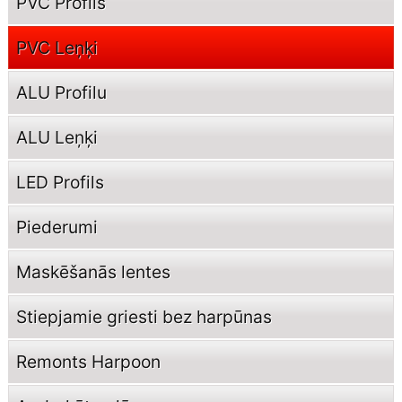
PVC Profils
PVC Leņķi
ALU Profilu
ALU Leņķi
LED Profils
Piederumi
Maskēšanās lentes
Stiepjamie griesti bez harpūnas
Remonts Harpoon