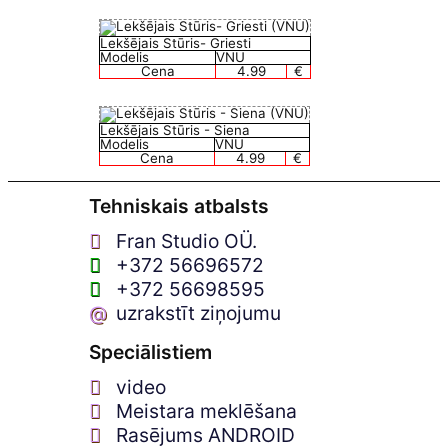
Lekšējais Stūris- Griesti
Modelis
VNU
Cena
4.99
€
Lekšējais Stūris - Siena
Modelis
VNU
Cena
4.99
€
Tehniskais atbalsts
Fran Studio OÜ.
+372 56696572
+372 56698595
@
uzrakstīt ziņojumu
Speciālistiem
video
Meistara meklēšana
Rasējums ANDROID