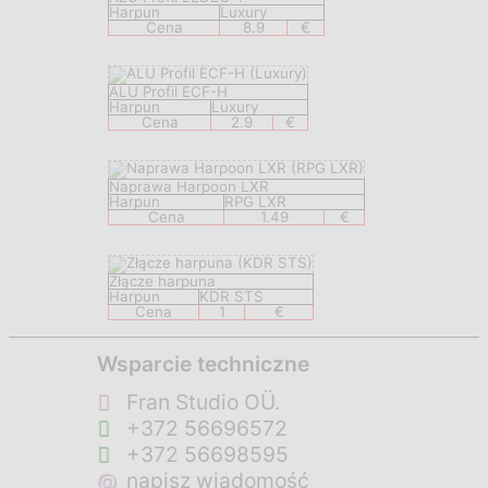
Harpun
Luxury
Cena
8.9
€
ALU Profil ECF-H
Harpun
Luxury
Cena
2.9
€
Naprawa Harpoon LXR
Harpun
RPG LXR
Cena
1.49
€
Złącze harpuna
Harpun
KDR STS
Cena
1
€
Wsparcie techniczne
Fran Studio OÜ.
+372 56696572
+372 56698595
@
napisz wiadomość