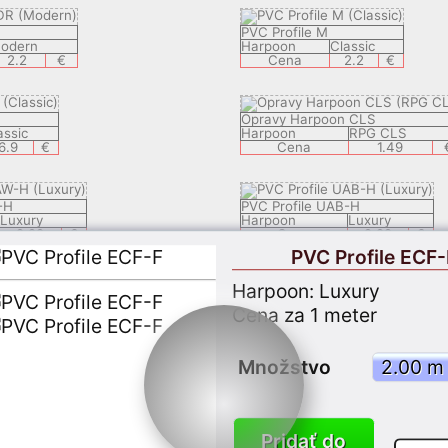
PVC Profile M
odern
Harpoon
Classic
2.2
€
Cena
2.2
€
Opravy Harpoon CLS
assic
Harpoon
RPG CLS
6.9
€
Cena
1.49
-H
PVC Profile UAB-H
Luxury
Harpoon
Luxury
2.29
€
Cena
2.29
€
PVC Profile ECF-
Harpoon: Luxury
-H
PVC Profile STF-H
Classic
Harpoon
Classic
Cena za 1 meter
2.29
€
Cena
2.29
€
Množstvo
-H
PVC Profile ECF-F
Luxury
Harpoon
Luxury
2.29
€
Cena
2.29
€
Pridať do