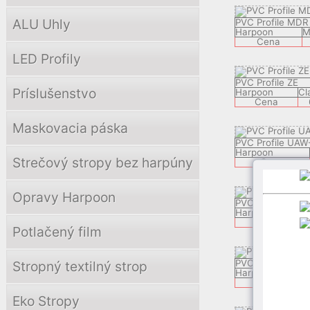
ALU Uhly
PVC Profile MDR
Harpoon
M
Cena
LED Profily
PVC Profile ZE
Príslušenstvo
Harpoon
Cl
Cena
Maskovacia páska
PVC Profile UAW
Harpoon
Strečový stropy bez harpúny
Cena
Opravy Harpoon
PVC Profile ZOR
Harpoon
Cena
Potlačený film
PVC Profile LXR
Stropný textilný strop
Harpoon
Cena
Eko Stropy