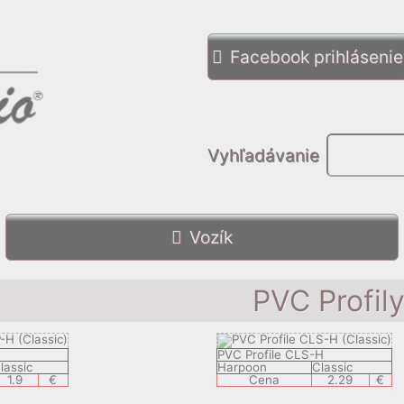
Facebook prihlásenie
Vyhľadávanie
Vozík
PVC Profil
PVC Profile CLS-H
lassic
Harpoon
Classic
1.9
€
Cena
2.29
€