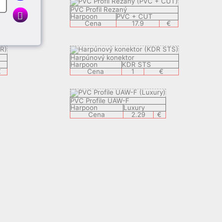
PVC Profil Rezaný
Harpoon
PVC + CUT
Cena
17.9
€
€
Harpúnový konektor
Harpoon
KDR STS
€
Cena
1
€
PVC Profile UAW-F
Harpoon
Luxury
Cena
2.29
€