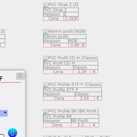
PVC Ohyb Z
Harpoon
Z
Cena
2.29
€
Klemm profil
Harpoon
NGB
€
Cena
0.99
€
PVC Profil CD-H
Harpoon
Classic
Cena
2.29
€
F
PVC Profile STF-F
Harpoon
Classic
Cena
2.29
€
PVC Profile BR
Harpoon
BR Profil
Cena
2.3
€