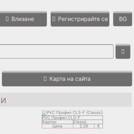
Влизане
Регистрирайте се
Карта на сайта
ли
PVC Профил CLS-F
Харпун
Classic
Цена
2.29
€