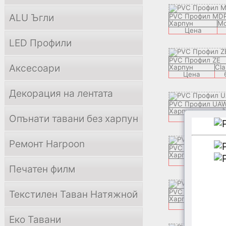
ALU Ъгли
PVC Профил MD
Харпун
Mo
Цена
LED Профили
PVC Профил ZE
Аксесоари
Харпун
Cla
Цена
Декорация на лентата
PVC Профил UA
Харпун
Опънати тавани без харпун
Цена
Ремонт Harpoon
PVC Профил ZO
Харпун
C
Цена
Печатен филм
PVC Профил LXR
Текстилен Таван Натяжной
Харпун
L
Цена
Еко Тавани