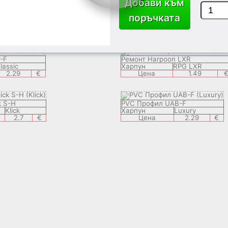
Добави към
F-H
PVC Профил с лепяща лента
поръчката
Classic
Харпун
PVC + ADH
2.29
€
Цена
3.99
-F
Ремонт Harpoon LXR
lassic
Харпун
RPG LXR
2.29
€
Цена
1.49
k S-H
PVC Профил UAB-F
Klick
Харпун
Luxury
2.7
€
Цена
2.29
€