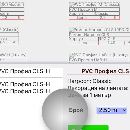
R
PVC Профил M
dern
Харпун
Classic
2.2
€
Цена
2.2
€
Ремонт Harpoon CLS
ssic
Харпун
RPG CLS
6.9
€
Цена
1.49
W-H
PVC Профил UAB-H
Luxury
Харпун
Luxury
2.29
€
Цена
2.29
€
PVC Профил CLS
Harpoon: Classic
R-H
PVC Профил STF-H
Декорация на лентата:
lassic
Харпун
Classic
2.29
€
Цена
2.29
€
Цена за 1 метър
Брой
-H
PVC Профил ECF-F
uxury
Харпун
Luxury
2.29
€
Цена
2.29
€