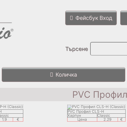
Фейсбук Вход
Търсене
Количка
PVC Профи
H
PVC Профил CLS-H
assic
Харпун
Classic
1.9
€
Цена
2.29
€