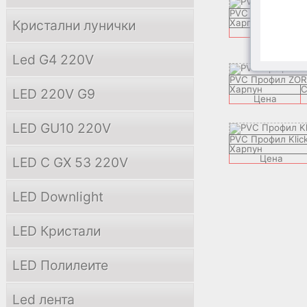
PVC Профил PER
Кристални лунички
Харпун
Цена
Led G4 220V
PVC Профил ZOR
Харпун
C
LED 220V G9
Цена
LED GU10 220V
PVC Профил Klic
Харпун
Цена
LED С GX 53 220V
LED Downlight
LED Кристали
LED Полилеите
Led лента