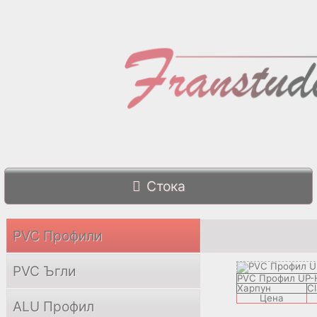
Cтока
PVC Профили
PVC Ъгли
PVC Профил UP-
Харпун
Cl
Цена
ALU Профил