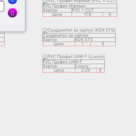
PVC Профил Изрязан
Харпун
PVC + CUT
Цена
17.9
€
€
Съединител за харпун
Харпун
KDR STS
€
Цена
1
€
PVC Профил UAW-F
Харпун
Luxury
Цена
2.29
€