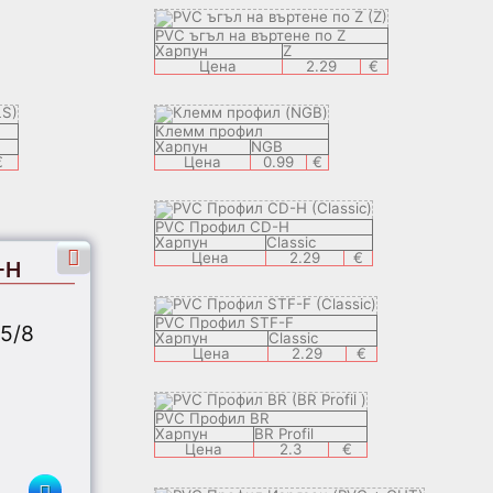
PVC ъгъл на въртене по Z
Харпун
Z
Цена
2.29
€
Клемм профил
Харпун
NGB
€
Цена
0.99
€
PVC Профил CD-H
Харпун
Classic
Цена
2.29
€
-H
PVC Профил STF-F
 5/8
Харпун
Classic
Цена
2.29
€
PVC Профил BR
Харпун
BR Profil
Цена
2.3
€