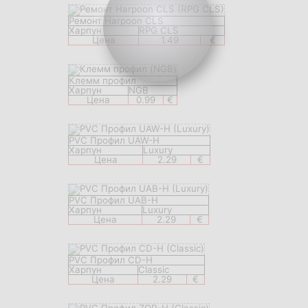
Ремонт Harpoon CLS
Харпун
RPG CLS
Цена
1.49
€
Клемм профил
Харпун
NGB
Цена
0.99
€
PVC Профил UAW-H
Харпун
Luxury
Цена
2.29
€
PVC Профил UAB-H
Харпун
Luxury
Цена
2.29
€
PVC Профил CD-H
Харпун
Classic
Цена
2.29
€