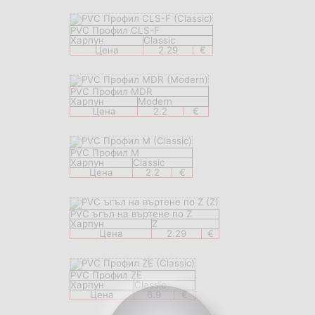
PVC Профил CLS-F
Харпун
Classic
Цена
2.29
€
PVC Профил MDR
Харпун
Modern
Цена
2.2
€
PVC Профил M
Харпун
Classic
Цена
2.2
€
PVC ъгъл на въртене по Z
Харпун
Z
Цена
2.29
€
PVC Профил ZE
Харпун
Classic
Цена
6.9
€