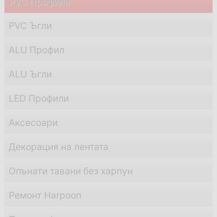
PVC Профили
PVC Ъгли
ALU Профил
ALU Ъгли
LED Профили
Аксесоари
Декорация на лентата
Опънати тавани без харпун
Ремонт Harpoon