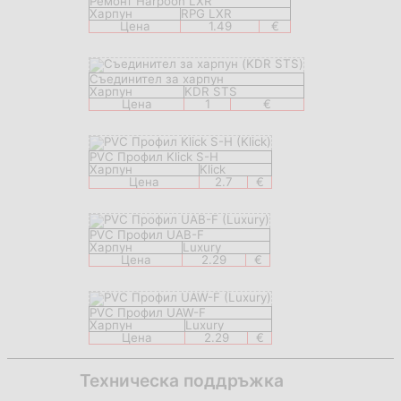
Ремонт Harpoon LXR
Харпун
RPG LXR
Цена
1.49
€
Съединител за харпун
Харпун
KDR STS
Цена
1
€
PVC Профил Klick S-H
Харпун
Klick
Цена
2.7
€
PVC Профил UAB-F
Харпун
Luxury
Цена
2.29
€
PVC Профил UAW-F
Харпун
Luxury
Цена
2.29
€
Техническа поддръжка