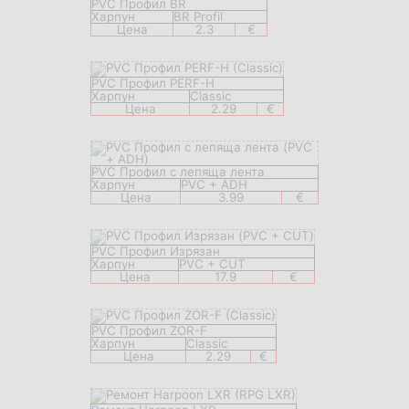
PVC Профил BR
Харпун
BR Profil
Цена
2.3
€
PVC Профил PERF-H
Харпун
Classic
Цена
2.29
€
PVC Профил с лепяща лента
Харпун
PVC + ADH
Цена
3.99
€
PVC Профил Изрязан
Харпун
PVC + CUT
Цена
17.9
€
PVC Профил ZOR-F
Харпун
Classic
Цена
2.29
€