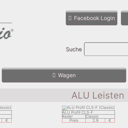
Facebook Login
Suche
Wagen
ALU Leisten
ALU Profil CLS-F
Keder
Classic
€
Preis
2.9
€