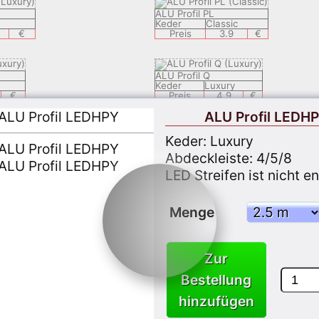
ALU Profil PL
Keder
Classic
€
Preis
3.9
€
ALU Profil Q
Keder
Luxury
€
Preis
4.9
€
ALU Profil LEDH
ALU Profil LEDSAL
Keder: Luxury
Keder
Luxury
Abdeckleiste: 4/5/8
€
Preis
6.9
€
LED Streifen ist nicht e
ALU Profil LEDEC 8
Keder
Luxury
Menge
€
Preis
9.9
€
Zur
ALU Profil KSP1
Keder
Classic
Bestellung
€
Preis
3.7
€
hinzufügen