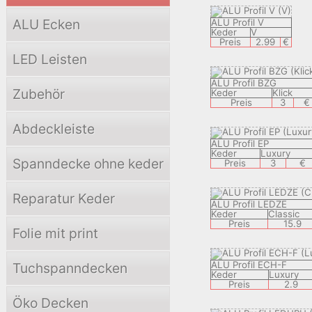
ALU Ecken
ALU Profil V
Keder
V
Preis
2.99
€
LED Leisten
ALU Profil BZG
Zubehör
Keder
Klick
Preis
3
€
Abdeckleiste
ALU Profil EP
Keder
Luxury
Spanndecke ohne keder
Preis
3
€
Reparatur Keder
ALU Profil LEDZE
Keder
Classic
Preis
15.9
Folie mit print
ALU Profil ECH-F
Tuchspanndecken
Keder
Luxury
Preis
2.9
Öko Decken