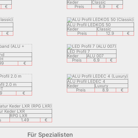
Keder
Classic
€
Preis
6.9
€
ALU Profil LEDKOS 50
Keder
Classic
€
Preis
12.9
€
LED Profil 7
and
Keder
ALU 007
DH
Preis
6.9
€
99
€
ALU Profil LEDEC 4
fil 2.0 m
Keder
Luxury
UT
Preis
8.9
€
.9
€
ur Keder LXR
RPG LXR
s
1.49
€
Für Spezialisten