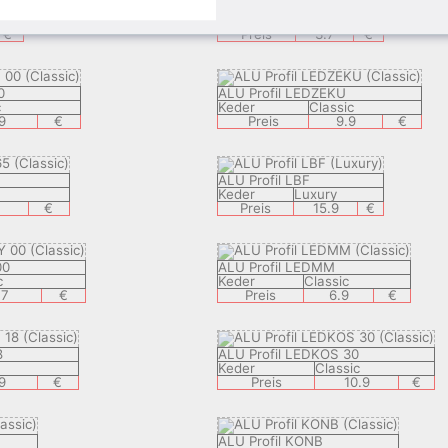
ALU Profil VSB
Keder
Visible
€
Preis
3.7
€
0
ALU Profil LEDZEKU
c
Keder
Classic
9
€
Preis
9.9
€
ALU Profil LBF
Keder
Luxury
€
Preis
15.9
€
00
ALU Profil LEDMM
c
Keder
Classic
.7
€
Preis
6.9
€
8
ALU Profil LEDKOS 30
Keder
Classic
9
€
Preis
10.9
€
ALU Profil KONB