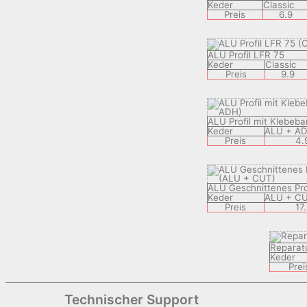
Keder
Classic
Preis
6.9
ALU Profil LFR 75
Keder
Classic
Preis
9.9
ALU Profil mit Klebeb
Keder
ALU + A
Preis
4.
ALU Geschnittenes Pro
Keder
ALU + C
Preis
17
Reparat
Keder
Prei
Technischer Support