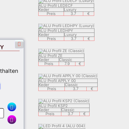
ALU Profil LEDECF
Keder
Luxury
Preis
3.7
€
ALU Profil LEDHPY
Keder
Luxury
Preis
3.7
€
PY
ALU Profil ZE
Keder
Classic
Preis
7.9
€
nthalten
ALU Profil APPLY 00
Keder
Classic
Preis
3.7
€
ALU Profil KSP2
Keder
Classic
Preis
3.7
€