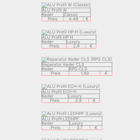
ALU Profil W
Keder
Classic
Preis
4.49
€
ALU Profil HP-H
Keder
Luxury
Preis
2.9
€
Reparatur Keder CLS
Keder
RPG CLS
Preis
1.49
€
ALU Profil ECH-H
Keder
Luxury
Preis
2.9
€
ALU Profil LEDHPF
Keder
Luxury
Preis
3.7
€