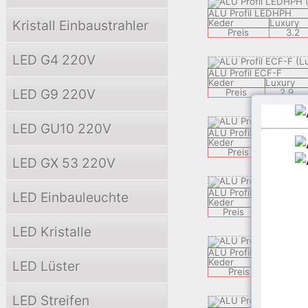
ALU Profil LEDHPH
Kristall Einbaustrahler
Keder
Luxury
Preis
3.2
LED G4 220V
ALU Profil ECF-F
Keder
Luxury
LED G9 220V
Preis
2.9
LED GU10 220V
ALU Profil LEDECH
Keder
Luxury
Preis
8.9
LED GX 53 220V
ALU Profil ZEK
LED Einbauleuchte
Keder
Classic
Preis
3.9
LED Kristalle
ALU Profil APPLY 05
Keder
Classic
LED Lüster
Preis
3.7
LED Streifen