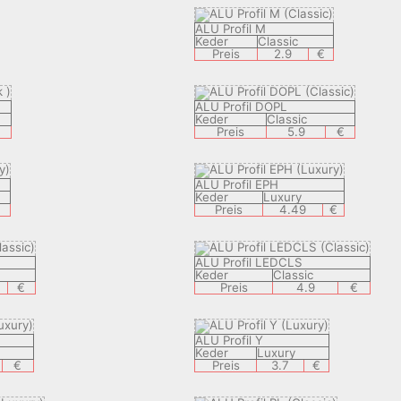
ALU Profil M
Keder
Classic
Preis
2.9
€
ALU Profil DOPL
Keder
Classic
Preis
5.9
€
ALU Profil EPH
Keder
Luxury
Preis
4.49
€
ALU Profil LEDCLS
Keder
Classic
€
Preis
4.9
€
ALU Profil Y
Keder
Luxury
€
Preis
3.7
€