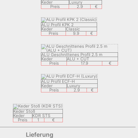
Keder
Luxury
Preis
2.9
€
ALU Profil KPK 2
Keder
Classic
Preis
9.9
€
ALU Geschnittenes Profil 2.5 m
Keder
ALU + CUT
Preis
17.9
€
ALU Profil ECF-H
Keder
Luxury
Preis
2.9
€
Keder Stoß
Keder
KDR STS
Preis
1
€
Lieferung