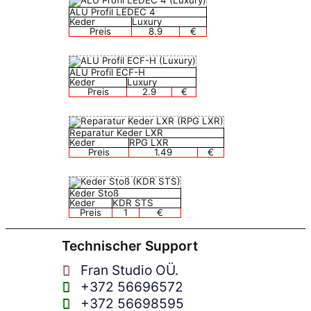
ALU Profil LEDEC 4
Keder
Luxury
Preis
8.9
€
ALU Profil ECF-H
Keder
Luxury
Preis
2.9
€
Reparatur Keder LXR
Keder
RPG LXR
Preis
1.49
€
Keder Stoß
Keder
KDR STS
Preis
1
€
Technischer Support
Fran Studio OÜ.
+372 56696572
+372 56698595