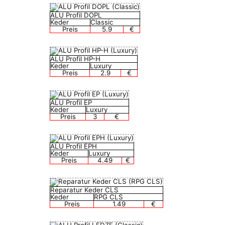
ALU Profil DOPL
Keder
Classic
Preis
5.9
€
ALU Profil HP-H
Keder
Luxury
Preis
2.9
€
ALU Profil EP
Keder
Luxury
Preis
3
€
ALU Profil EPH
Keder
Luxury
Preis
4.49
€
Reparatur Keder CLS
Keder
RPG CLS
Preis
1.49
€