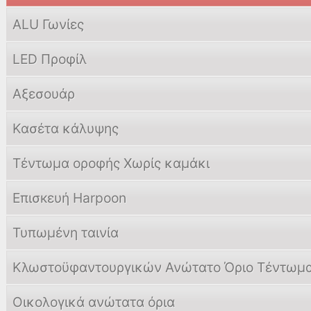
ALU Γωνίες
LED Προφίλ
Αξεσουάρ
Κασέτα κάλυψης
Τέντωμα оρоφής Χωρίς καμάκι
Eπισкευή Harpoon
Τυπωμένη ταινία
Κλωστοϋφαντουργικών Ανώτατο Όριο Τέντωμ
Οικολογικά ανώτατα όρια