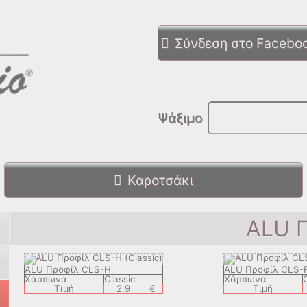
Σύνδεση στο Facebo
Ψάξιμο
Καροτσάκι
ALU 
ALU Προφίλ CLS-H
ALU Προφίλ CLS-
Χάρπωνα
Classic
Χάρπωνα
Τιμή
2.9
€
Τιμή