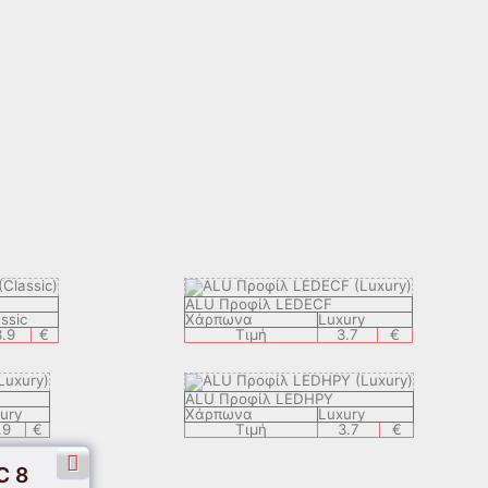
ALU Προφίλ LEDECF
ssic
Χάρπωνα
Luxury
3.9
€
Τιμή
3.7
€
ALU Προφίλ LEDHPY
ury
Χάρπωνα
Luxury
.9
€
Τιμή
3.7
€
C 8