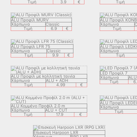
Τιμή
3.9
€
Τιμή
ALU Προφίλ MURV
ALU Προφίλ KONB
Χάρπωνα
Classic
Χάρπωνα
C
Τιμή
6.9
€
Τιμή
ALU Προφίλ LFR 75
ALU Προφίλ LEDK
Χάρπωνα
Classic
Χάρπωνα
Τιμή
9.9
€
Τιμή
LED Προφίλ 7
ALU Προφίλ με kολλητική ταιvία
Χάρπωνα
ALU
Χάρπωνα
ALU + ADH
Τιμή
6
Τιμή
4.99
€
ALU Προφίλ LEDE
ALU Koμμένο Профίλ 2.0 m
Χάρπωνα
Χάρπωνα
ALU + CUT
Τιμή
Τιμή
17.9
€
Eπισкευή Harpoon LXR
Χάρπωνα
RPG LXR