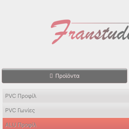
Προϊόντα
PVC Προφίλ
PVC Γωνίες
ALU Προφίλ