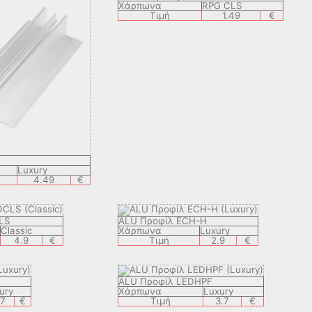
Χάρπωνα
RPG CLS
Τιμή
1.49
€
Luxury
4.49
€
LS
ALU Προφίλ ECH-H
Classic
Χάρπωνα
Luxury
4.9
€
Τιμή
2.9
€
ALU Προφίλ LEDHPF
ury
Χάρπωνα
Luxury
.7
€
Τιμή
3.7
€