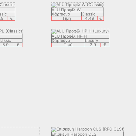
ALU Προφίλ W
ssic
Χάρπωνα
Classic
.9
€
Τιμή
4.49
€
ALU Προφίλ HP-H
lassic
Χάρπωνα
Luxury
5.9
€
Τιμή
2.9
€
Eπισкευή Harpoon CLS