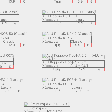
10.9
€
Τιμή
6.9
€
ALU Προφίλ BS-BL-H
lassic
Χάρπωνα
Luxury
6.9
€
Τιμή
2.9
€
OS 50
ALU Προφίλ KPK 2
Classic
Χάρπωνα
Classic
12.9
€
Τιμή
9.9
€
ALU Koμμένο Профίλ 2.5 m
 007
Χάρπωνα
ALU + CUT
.9
€
Τιμή
17.9
€
C 4
ALU Προφίλ ECF-H
Luxury
Χάρπωνα
Luxury
8.9
€
Τιμή
2.9
€
Βύσμα καμάκι
Χάρπωνα
KDR STS