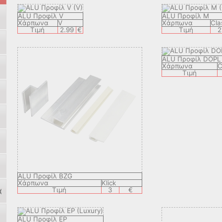
ALU Προφίλ V
ALU Προφίλ M
Χάρπωνα
V
Χάρπωνα
Cla
Τιμή
2.99
€
Τιμή
2
ALU Προφίλ DOPL
Χάρπωνα
C
Τιμή
ALU Προφίλ BZG
Χάρπωνα
Klick
α
Τιμή
3
€
ALU Προφίλ EP