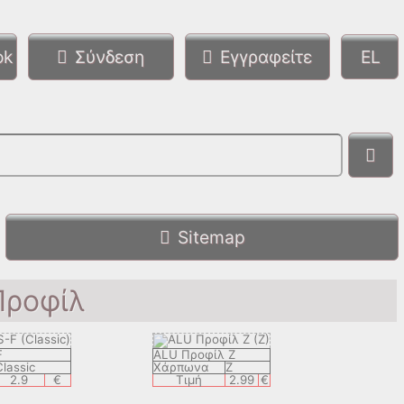
ok
Σύνδεση
Εγγραφείτε
Sitemap
Προφίλ
F
ALU Προφίλ Z
Classic
Χάρπωνα
Z
2.9
€
Τιμή
2.99
€