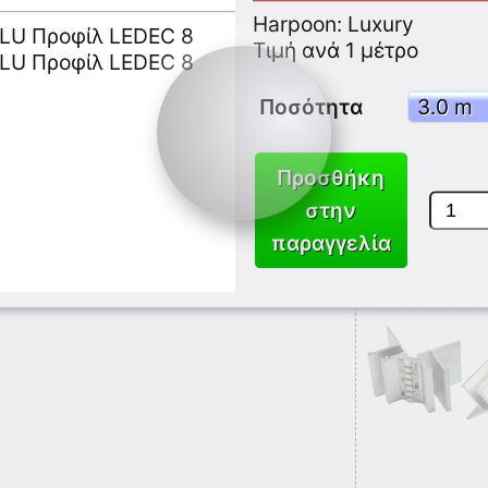
Harpoon: Luxury
Τιμή ανά 1 μέτρο
Ποσότητα
ALU Προφίλ ECF-F
Προσθήκη
Χάρπωνα
Luxury
Τιμή
2.9
€
στην
παραγγελία
ALU Προφίλ LEDECH
Χάρπωνα
Luxury
Τιμή
8.9
€