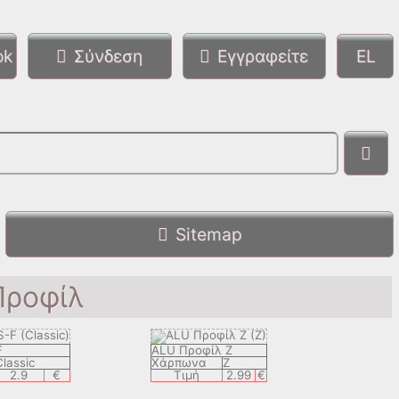
ok
Σύνδεση
Εγγραφείτε
Sitemap
Προφίλ
F
ALU Προφίλ Z
Classic
Χάρπωνα
Z
2.9
€
Τιμή
2.99
€