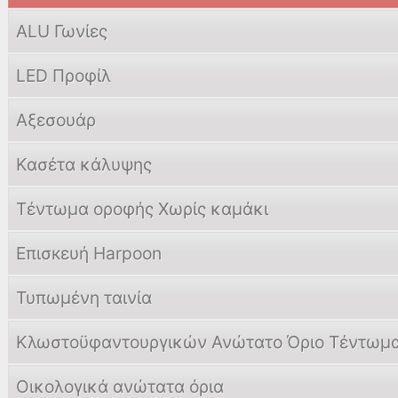
ALU Γωνίες
LED Προφίλ
Αξεσουάρ
Κασέτα κάλυψης
Τέντωμα оρоφής Χωρίς καμάκι
Eπισкευή Harpoon
Τυπωμένη ταινία
Κλωστοϋφαντουργικών Ανώτατο Όριο Τέντωμ
Οικολογικά ανώτατα όρια