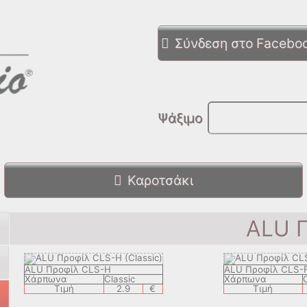
Σύνδεση στο Facebo
Ψάξιμο
Καροτσάκι
ALU 
ALU Προφίλ CLS-H
ALU Προφίλ CLS-
Χάρπωνα
Classic
Χάρπωνα
Τιμή
2.9
€
Τιμή