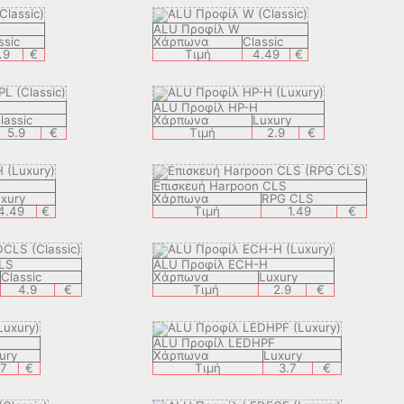
ALU Προφίλ W
ssic
Χάρπωνα
Classic
.9
€
Τιμή
4.49
€
ALU Προφίλ HP-H
lassic
Χάρπωνα
Luxury
5.9
€
Τιμή
2.9
€
Eπισкευή Harpoon CLS
xury
Χάρπωνα
RPG CLS
4.49
€
Τιμή
1.49
€
LS
ALU Προφίλ ECH-H
Classic
Χάρπωνα
Luxury
4.9
€
Τιμή
2.9
€
ALU Προφίλ LEDHPF
ury
Χάρπωνα
Luxury
.7
€
Τιμή
3.7
€