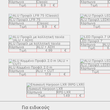
Χάρπωνα
Classic
Χάρπωνα
C
Τιμή
6.9
€
Τιμή
ALU Προφίλ LFR 75
ALU Προφίλ LEDK
Χάρπωνα
Classic
Χάρπωνα
Τιμή
9.9
€
Τιμή
LED Προφίλ 7
ALU Προφίλ με kολλητική ταιvία
Χάρπωνα
ALU
Χάρπωνα
ALU + ADH
Τιμή
6
Τιμή
4.99
€
ALU Προφίλ LEDE
ALU Koμμένο Профίλ 2.0 m
Χάρπωνα
Χάρπωνα
ALU + CUT
Τιμή
Τιμή
17.9
€
Eπισкευή Harpoon LXR
Χάρπωνα
RPG LXR
Τιμή
1.49
€
Για ειδικούς