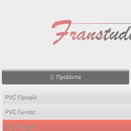
Προϊόντα
PVC Προφίλ
PVC Γωνίες
ALU Προφίλ