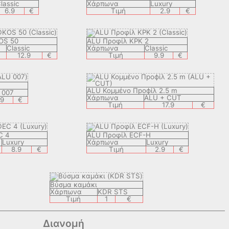
lassic
Χάρπωνα
Luxury
6.9
€
Τιμή
2.9
€
OS 50
ALU Προφίλ KPK 2
Classic
Χάρπωνα
Classic
12.9
€
Τιμή
9.9
€
ALU Koμμένο Профίλ 2.5 m
 007
Χάρπωνα
ALU + CUT
.9
€
Τιμή
17.9
€
C 4
ALU Προφίλ ECF-H
Luxury
Χάρπωνα
Luxury
8.9
€
Τιμή
2.9
€
Βύσμα καμάκι
Χάρπωνα
KDR STS
Τιμή
1
€
Διανομή