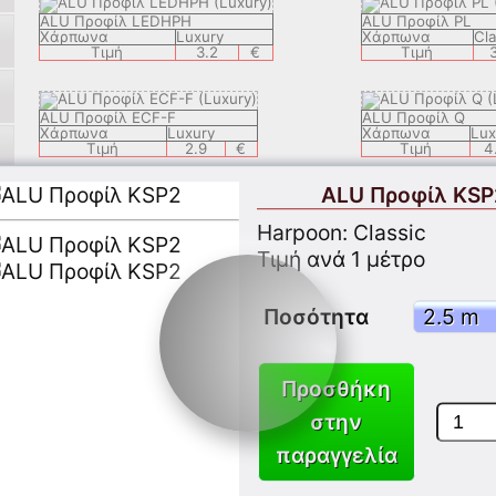
ALU Προφίλ LEDHPH
ALU Προφίλ PL
Χάρπωνα
Luxury
Χάρπωνα
Cla
Τιμή
3.2
€
Τιμή
ALU Προφίλ ECF-F
ALU Προφίλ Q
Χάρπωνα
Luxury
Χάρπωνα
Lux
Τιμή
2.9
€
Τιμή
4
ALU Προφίλ KSP
ALU Προφίλ LEDECH
ALU Προφίλ LEDS
Harpoon: Classic
Χάρπωνα
Luxury
Χάρπωνα
Τιμή
8.9
€
Τιμή
Τιμή ανά 1 μέτρο
ALU Προφίλ ZEK
ALU Προφίλ LEDE
Ποσότητα
Χάρπωνα
Classic
Χάρπωνα
Τιμή
3.9
€
Τιμή
Προσθήκη
ALU Προφίλ APPLY 05
ALU Προφίλ KSP1
στην
Χάρπωνα
Classic
Χάρπωνα
C
Τιμή
3.7
€
Τιμή
παραγγελία