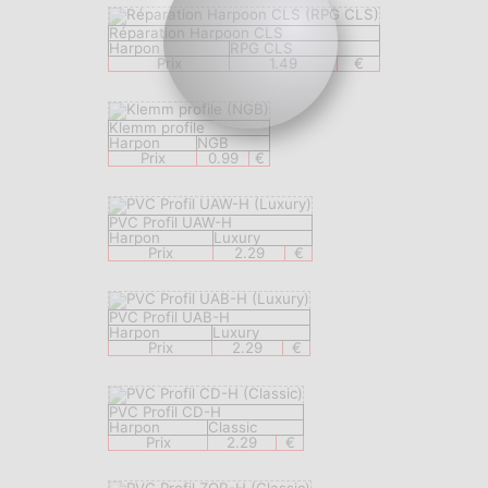
Réparation Harpoon CLS
Harpon
RPG CLS
Prix
1.49
€
Klemm profile
Harpon
NGB
Prix
0.99
€
PVC Profil UAW-H
Harpon
Luxury
Prix
2.29
€
PVC Profil UAB-H
Harpon
Luxury
Prix
2.29
€
PVC Profil CD-H
Harpon
Classic
Prix
2.29
€