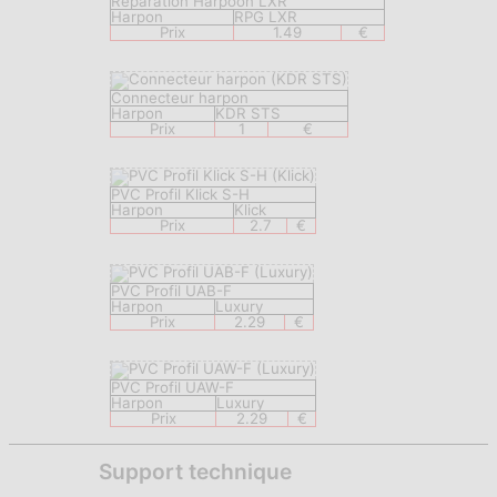
Réparation Harpoon LXR
Harpon
RPG LXR
Prix
1.49
€
Connecteur harpon
Harpon
KDR STS
Prix
1
€
PVC Profil Klick S-H
Harpon
Klick
Prix
2.7
€
PVC Profil UAB-F
Harpon
Luxury
Prix
2.29
€
PVC Profil UAW-F
Harpon
Luxury
Prix
2.29
€
Support technique