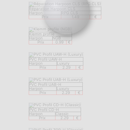
Réparation Harpoon CLS
Harpon
RPG CLS
Prix
1.49
€
Klemm profile
Harpon
NGB
Prix
0.99
€
PVC Profil UAW-H
Harpon
Luxury
Prix
2.29
€
PVC Profil UAB-H
Harpon
Luxury
Prix
2.29
€
PVC Profil CD-H
Harpon
Classic
Prix
2.29
€