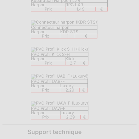
Réparation Harpoon LXR
Harpon
RPG LXR
Prix
1.49
€
Connecteur harpon
Harpon
KDR STS
Prix
1
€
PVC Profil Klick S-H
Harpon
Klick
Prix
2.7
€
PVC Profil UAB-F
Harpon
Luxury
Prix
2.29
€
PVC Profil UAW-F
Harpon
Luxury
Prix
2.29
€
Support technique