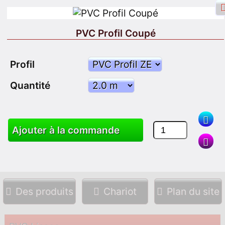
PVC Profil Coupé
Profil
Identifiant Facebook
Connexion
Quantité
S'inscrire
Ajouter à la commande
Chercher
Des produits
Chariot
Plan du site