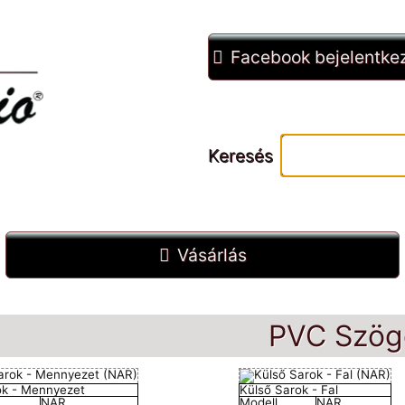
Facebook bejelentke
Keresés
Vásárlás
PVC Szög
ok - Mennyezet
Külső Sarok - Fal
NAR
Modell
NAR