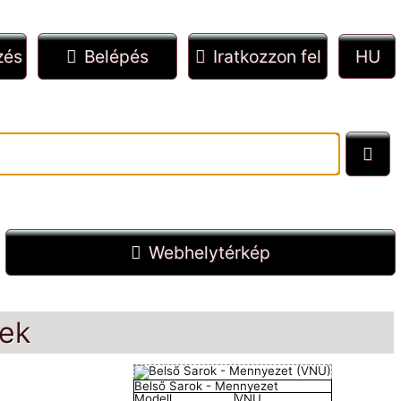
zés
Belépés
Iratkozzon fel
Webhelytérkép
ek
Belső Sarok - Mennyezet
Modell
VNU