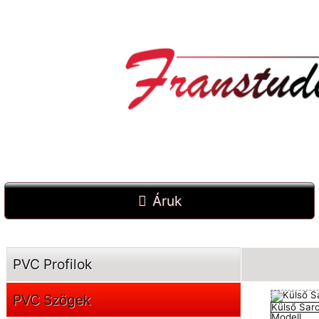
Áruk
PVC Profilok
PVC Szögek
Külső Sar
Modell