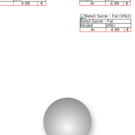
4.99
€
Ár
4.99
€
Belső Sarok - Fal
Modell
VNU
Ár
4.99
€