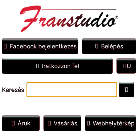
Facebook bejelentkezés
Belépés
Iratkozzon fel
Keresés
Áruk
Vásárlás
Webhelytérkép