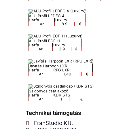
ALU Profil LEDEC 4
Hárfa
Luxury
Ár
8.9
€
ALU Profil ECF-H
Hárfa
Luxury
Ár
2.9
€
Javítás Harpoon LXR
Hárfa
RPG LXR
Ár
1.49
€
Szigonyos csatlakozó
Hárfa
KDR STS
Ár
1
€
Technikai támogatás
FranStudio Kft.