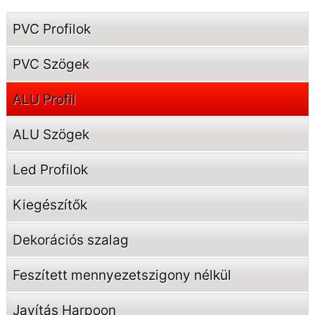
PVC Profilok
PVC Szögek
ALU Profil
ALU Szögek
Led Profilok
Kiegészítők
Dekorációs szalag
Feszített mennyezetszigony nélkül
Javítás Harpoon