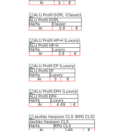
Ár
3
€
ALU Profil DOPL
Hárfa
Classic
Ár
5.9
€
ALU Profil HP-H
Hárfa
Luxury
Ár
2.9
€
ALU Profil EP
Hárfa
Luxury
Ár
3
€
ALU Profil EPH
Hárfa
Luxury
Ár
4.49
€
Javítás Harpoon CLS
Hárfa
RPG CLS
Ár
1.49
€