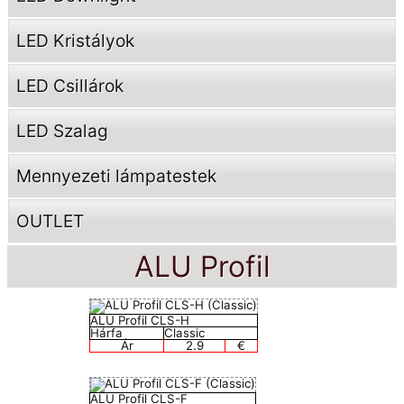
LED Kristályok
LED Csillárok
LED Szalag
Mennyezeti lámpatestek
OUTLET
ALU Profil
ALU Profil CLS-H
Hárfa
Classic
Ár
2.9
€
ALU Profil CLS-F