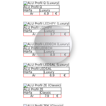
ALU Profil Q
Hárfa
Luxury
Ár
4.9
€
ALU Profil LEDHPY
Hárfa
Luxury
Ár
3.7
€
ALU Profil LEDECH
Hárfa
Luxury
Ár
8.9
€
ALU Profil LEDSAL
Hárfa
Luxury
Ár
6.9
€
ALU Profil ZE
Hárfa
Classic
Ár
7.9
€