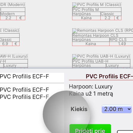
R
PVC Profilis M
Modern
Harpūnas
Classic
2.2
€
Kaina
2.2
€
Remontas Harpoon CLS
lassic
Harpūnas
RPG CLS
6.9
€
Kaina
1.49
W-H
PVC Profilis UAB-H
Luxury
Harpūnas
Luxury
2.29
€
Kaina
2.29
€
PVC Profilis ECF
Harpoon: Luxury
R-H
PVC Profilis STF-H
Classic
Harpūnas
Classic
Kaina už 1 metrą
2.29
€
Kaina
2.29
€
Kiekis
R-H
PVC Profilis ECF-F
Luxury
Harpūnas
Luxury
2.29
€
Kaina
2.29
€
Pridėti prie