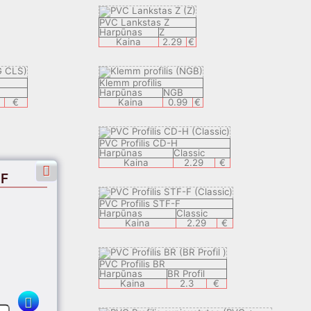
PVC Lankstas Z
Harpūnas
Z
Kaina
2.29
€
Klemm profilis
Harpūnas
NGB
€
Kaina
0.99
€
PVC Profilis CD-H
Harpūnas
Classic
Kaina
2.29
€
-F
PVC Profilis STF-F
Harpūnas
Classic
Kaina
2.29
€
PVC Profilis BR
Harpūnas
BR Profil
Kaina
2.3
€