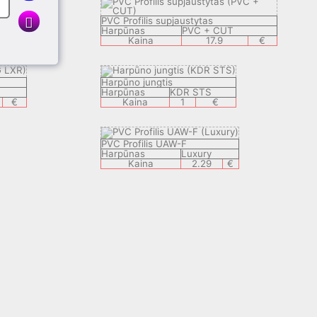
PVC Profilis supjaustytas
Harpūnas
PVC + CUT
€
Kaina
17.9
€
Harpūno jungtis
Harpūnas
KDR STS
€
Kaina
1
€
PVC Profilis UAW-F
Harpūnas
Luxury
Kaina
2.29
€