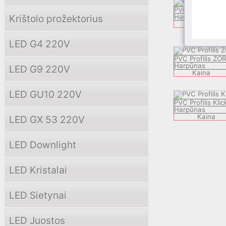
PVC Profilis PE
Krištolo prožektorius
Harpūnas
Kaina
LED G4 220V
PVC Profilis ZO
Harpūnas
LED G9 220V
Kaina
LED GU10 220V
PVC Profilis Kli
Harpūnas
Kaina
LED GX 53 220V
LED Downlight
LED Kristalai
LED Sietynai
LED Juostos