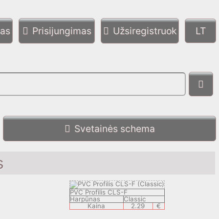
mas
Prisijungimas
Užsiregistruok
Svetainės schema
s
PVC Profilis CLS-F
Harpūnas
Classic
Kaina
2.29
€