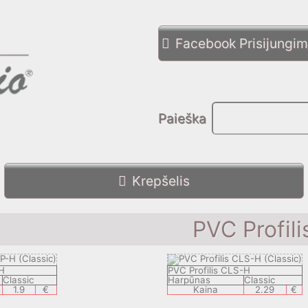
Facebook Prisijungi
Paieška
Krepšelis
PVC Profili
-H
PVC Profilis CLS-H
Classic
Harpūnas
Classic
1.9
€
Kaina
2.29
€