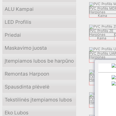
ALU Kampai
PVC Profilis MD
Harpūnas
Kaina
LED Profilis
PVC Profilis ZE
Priedai
Harpūnas
C
Kaina
Maskavimo juosta
PVC Profilis UA
Harpūnas
Įtempiamos lubos be harpūno
Kaina
Remontas Harpoon
PVC Profilis ZO
Harpūnas
Kaina
Spausdinta plėvelė
PVC Profilis LX
Tekstilinės įtempiamos lubos
Harpūnas
Kaina
Eko Lubos