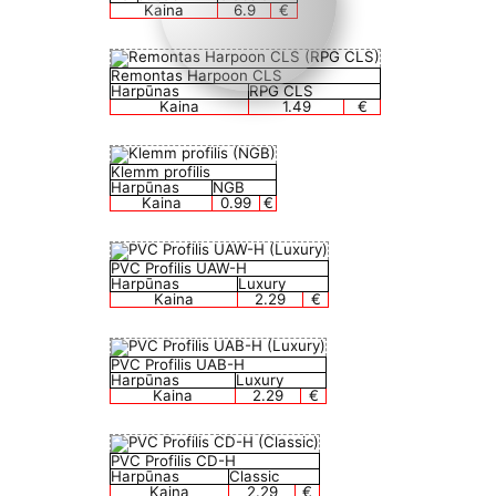
Kaina
6.9
€
Remontas Harpoon CLS
Harpūnas
RPG CLS
Kaina
1.49
€
Klemm profilis
Harpūnas
NGB
Kaina
0.99
€
PVC Profilis UAW-H
Harpūnas
Luxury
Kaina
2.29
€
PVC Profilis UAB-H
Harpūnas
Luxury
Kaina
2.29
€
PVC Profilis CD-H
Harpūnas
Classic
Kaina
2.29
€