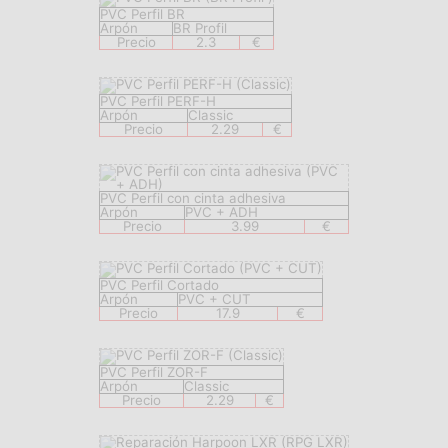
PVC Perfil BR
Arpón
BR Profil
Precio
2.3
€
PVC Perfil PERF-H
Arpón
Classic
Precio
2.29
€
PVC Perfil con cinta adhesiva
Arpón
PVC + ADH
Precio
3.99
€
PVC Perfil Cortado
Arpón
PVC + CUT
Precio
17.9
€
PVC Perfil ZOR-F
Arpón
Classic
Precio
2.29
€