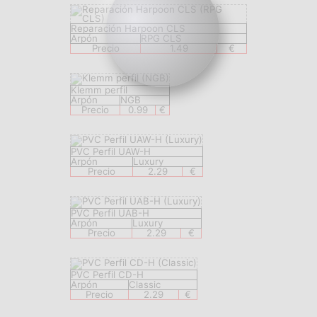
Reparación Harpoon CLS
Arpón
RPG CLS
Precio
1.49
€
Klemm perfil
Arpón
NGB
Precio
0.99
€
PVC Perfil UAW-H
Arpón
Luxury
Precio
2.29
€
PVC Perfil UAB-H
Arpón
Luxury
Precio
2.29
€
PVC Perfil CD-H
Arpón
Classic
Precio
2.29
€