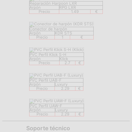
Reparación Harpoon LXR
Arpón
RPG LXR
Precio
1.49
€
Conector de harpón
Arpón
KDR STS
Precio
1
€
PVC Perfil Klick S-H
Arpón
Klick
Precio
2.7
€
PVC Perfil UAB-F
Arpón
Luxury
Precio
2.29
€
PVC Perfil UAW-F
Arpón
Luxury
Precio
2.29
€
Soporte técnico