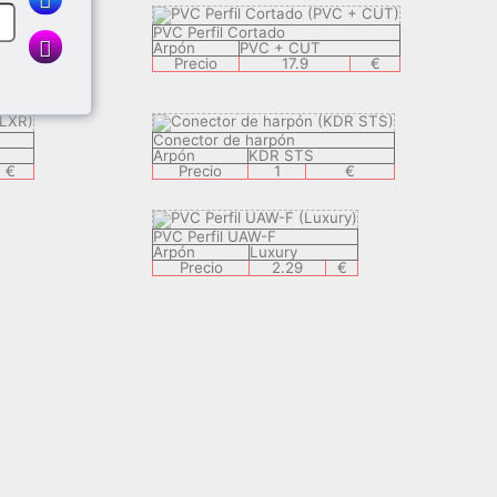
PVC Perfil Cortado
Arpón
PVC + CUT
Precio
17.9
€
€
Conector de harpón
Arpón
KDR STS
€
Precio
1
€
PVC Perfil UAW-F
Arpón
Luxury
Precio
2.29
€