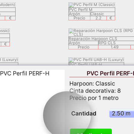
PVC Perfil M
n
Arpón
Classic
€
Precio
2.2
€
Reparación Harpoon CLS
Arpón
RPG CLS
€
Precio
1.49
PVC Perfil UAB-H
y
Arpón
Luxury
PVC Perfil PERF
29
€
Precio
2.29
€
Harpoon: Classic
Cinta decorativa: 8
PVC Perfil STF-H
c
Arpón
Classic
Precio por 1 metro
29
€
Precio
2.29
€
Cantidad
PVC Perfil ECF-F
y
Arpón
Luxury
29
€
Precio
2.29
€