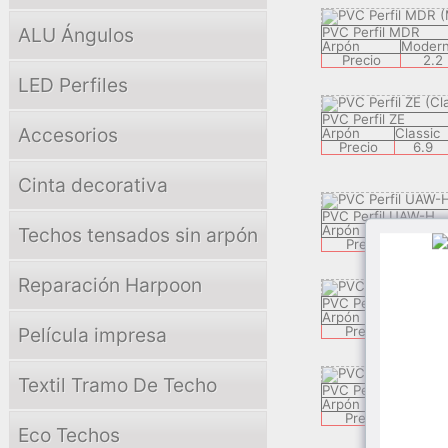
ALU Ángulos
PVC Perfil MDR
Arpón
Moder
Precio
2.2
LED Perfiles
PVC Perfil ZE
Accesorios
Arpón
Classic
Precio
6.9
Cinta decorativa
PVC Perfil UAW-H
Arpón
Luxur
Techos tensados sin arpón
Precio
2.
Reparación Harpoon
PVC Perfil ZOR-H
Arpón
Classi
Película impresa
Precio
2.
Textil Tramo De Techo
PVC Perfil LXR-H
Arpón
Luxur
Precio
2.
Eco Techos