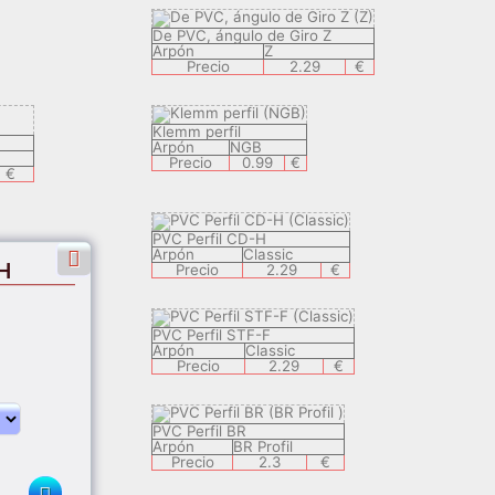
De PVC, ángulo de Giro Z
Arpón
Z
Precio
2.29
€
Klemm perfil
Arpón
NGB
Precio
0.99
€
€
PVC Perfil CD-H
Arpón
Classic
-H
Precio
2.29
€
PVC Perfil STF-F
Arpón
Classic
Precio
2.29
€
PVC Perfil BR
Arpón
BR Profil
Precio
2.3
€