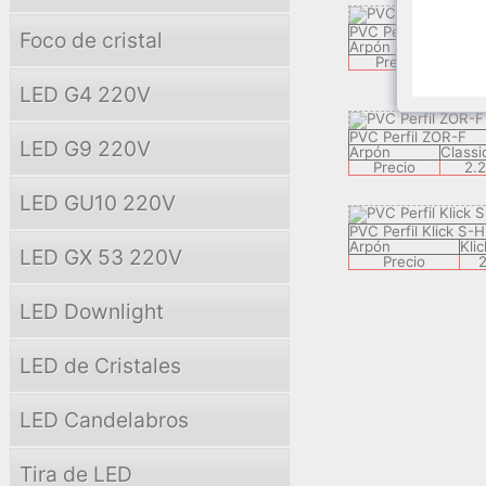
PVC Perfil PERF-H
Foco de cristal
Arpón
Class
Precio
2.
LED G4 220V
PVC Perfil ZOR-F
LED G9 220V
Arpón
Classi
Precio
2.
LED GU10 220V
PVC Perfil Klick S-H
Arpón
Klic
LED GX 53 220V
Precio
2
LED Downlight
LED de Cristales
LED Candelabros
Tira de LED