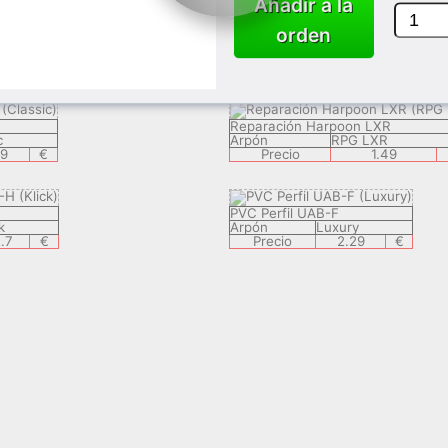
Añadir a la
orden
PVC Perfil con cinta adhesiva
ic
Arpón
PVC + ADH
29
€
Precio
3.99
Reparación Harpoon LXR
c
Arpón
RPG LXR
29
€
Precio
1.49
PVC Perfil UAB-F
k
Arpón
Luxury
.7
€
Precio
2.29
€