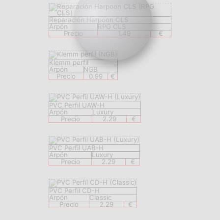
Reparación Harpoon CLS
Arpón
RPG CLS
Precio
1.49
€
Klemm perfil
Arpón
NGB
Precio
0.99
€
PVC Perfil UAW-H
Arpón
Luxury
Precio
2.29
€
PVC Perfil UAB-H
Arpón
Luxury
Precio
2.29
€
PVC Perfil CD-H
Arpón
Classic
Precio
2.29
€