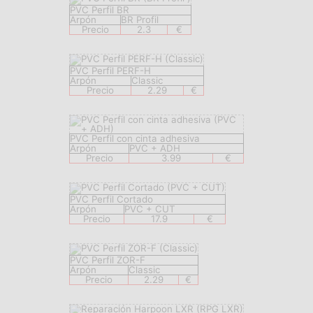
PVC Perfil BR
Arpón
BR Profil
Precio
2.3
€
PVC Perfil PERF-H
Arpón
Classic
Precio
2.29
€
PVC Perfil con cinta adhesiva
Arpón
PVC + ADH
Precio
3.99
€
PVC Perfil Cortado
Arpón
PVC + CUT
Precio
17.9
€
PVC Perfil ZOR-F
Arpón
Classic
Precio
2.29
€