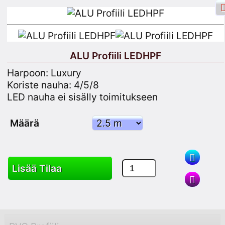
ALU Profiili LEDHPF
Harpoon: Luxury
Facebook sisäänkirjautuminen
Merkintä
Koriste nauha: 4/5/8
LED nauha ei sisälly toimitukseen
Rekisteröidy
Määrä
Hae
Lisää Tilaa
Tavarat
Kärry
Sivukartta