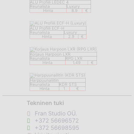
ALU Profiili LEDEC 4
Reunalista
Luxury
Hinta
8.9
€
ALU Profiili ECF-H
Reunalista
Luxury
Hinta
2.9
€
Korjaus Harpoon LXR
Reunalista
RPG LXR
Hinta
1.49
€
Harppuunaliitin
Reunalista
KDR STS
Hinta
1
€
Tekninen tuki
Fran Studio OÜ.
+372 56696572
+372 56698595