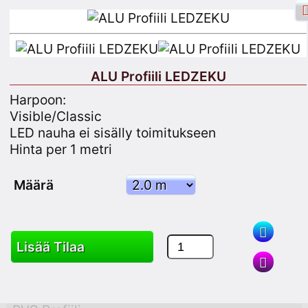
ALU Profiili LEDZEKU
Harpoon:
Facebook sisäänkirjautuminen
Merkintä
Visible/Classic
LED nauha ei sisälly toimitukseen
Rekisteröidy
Hinta per 1 metri
Määrä
Hae
Lisää Tilaa
Tavarat
Kärry
Sivukartta