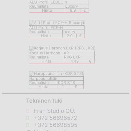
ALU Profiili LEDEC 4
Reunalista
Luxury
Hinta
8.9
€
ALU Profiili ECF-H
Reunalista
Luxury
Hinta
2.9
€
Korjaus Harpoon LXR
Reunalista
RPG LXR
Hinta
1.49
€
Harppuunaliitin
Reunalista
KDR STS
Hinta
1
€
Tekninen tuki
Fran Studio OÜ.
+372 56696572
+372 56698595