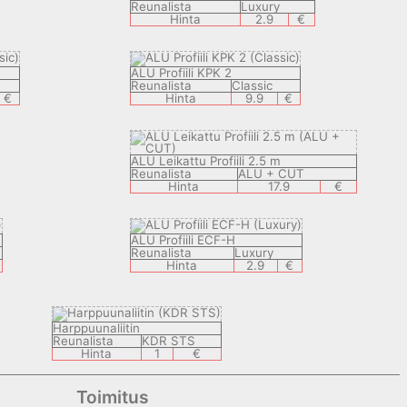
Reunalista
Luxury
Hinta
2.9
€
ALU Profiili KPK 2
Reunalista
Classic
€
Hinta
9.9
€
ALU Leikattu Profiili 2.5 m
Reunalista
ALU + CUT
Hinta
17.9
€
ALU Profiili ECF-H
Reunalista
Luxury
Hinta
2.9
€
Harppuunaliitin
Reunalista
KDR STS
Hinta
1
€
Toimitus