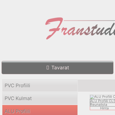
Tavarat
PVC Profiili
PVC Kulmat
ALU Profiili CL
Reunalista
Hinta
ALU Profiili