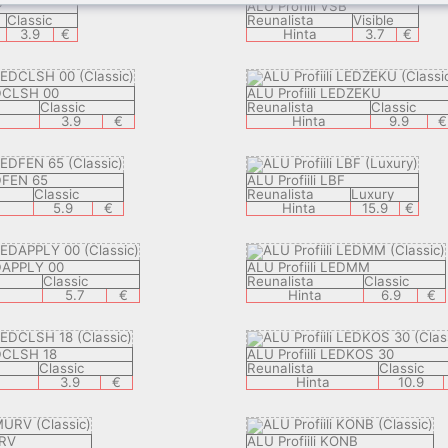
P
ALU Profiili VSB
Classic
Reunalista
Visible
3.9
€
Hinta
3.7
€
EDCLSH 00
ALU Profiili LEDZEKU
Classic
Reunalista
Classic
3.9
€
Hinta
9.9
€
EDFEN 65
ALU Profiili LBF
Classic
Reunalista
Luxury
5.9
€
Hinta
15.9
€
EDAPPLY 00
ALU Profiili LEDMM
Classic
Reunalista
Classic
5.7
€
Hinta
6.9
€
EDCLSH 18
ALU Profiili LEDKOS 30
Classic
Reunalista
Classic
3.9
€
Hinta
10.9
URV
ALU Profiili KONB