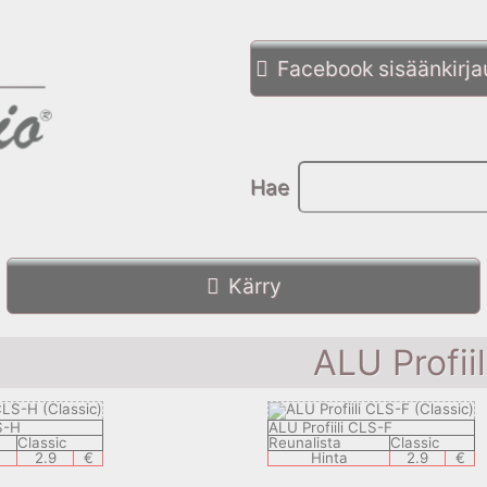
Facebook sisäänkirj
Hae
Kärry
ALU Profiil
S-H
ALU Profiili CLS-F
Classic
Reunalista
Classic
2.9
€
Hinta
2.9
€