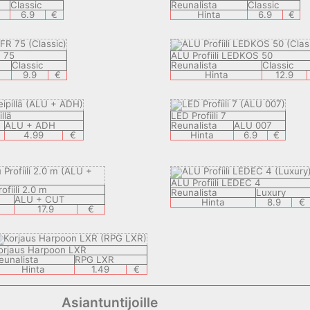
Classic
Reunalista
Classic
6.9
€
Hinta
6.9
€
R 75
ALU Profiili LEDKOS 50
Classic
Reunalista
Classic
9.9
€
Hinta
12.9
illä
LED Profiili 7
ALU + ADH
Reunalista
ALU 007
4.99
€
Hinta
6.9
€
ALU Profiili LEDEC 4
ofiili 2.0 m
Reunalista
Luxury
ALU + CUT
Hinta
8.9
€
17.9
€
orjaus Harpoon LXR
eunalista
RPG LXR
Hinta
1.49
€
Asiantuntijoille