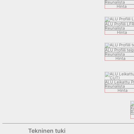
Reunalista
Hinta
ALU Profiili LF
Reunalista
Hinta
ALU Profiili teip
Reunalista
Hinta
ALU Leikattu Pr
Reunalista
Hinta
K
R
Tekninen tuki