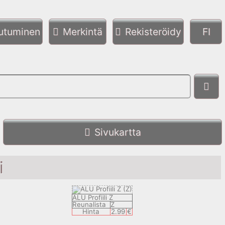
autuminen
Merkintä
Rekisteröidy
Sivukartta
i
ALU Profiili Z
Reunalista
Z
Hinta
2.99
€