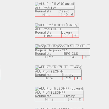
ALU Profiili W
Reunalista
Classic
Hinta
4.49
€
ALU Profiili HP-H
Reunalista
Luxury
Hinta
2.9
€
Korjaus Harpoon CLS
Reunalista
RPG CLS
Hinta
1.49
€
ALU Profiili ECH-H
Reunalista
Luxury
Hinta
2.9
€
ALU Profiili LEDHPF
Reunalista
Luxury
Hinta
3.7
€