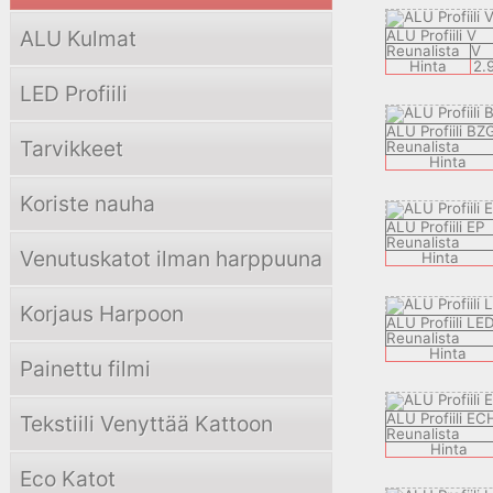
ALU Kulmat
ALU Profiili V
Reunalista
V
Hinta
2.
LED Profiili
ALU Profiili BZ
Tarvikkeet
Reunalista
Hinta
Koriste nauha
ALU Profiili EP
Reunalista
Venutuskatot ilman harppuuna
Hinta
Korjaus Harpoon
ALU Profiili LE
Reunalista
Hinta
Painettu filmi
ALU Profiili EC
Tekstiili Venyttää Kattoon
Reunalista
Hinta
Eco Katot