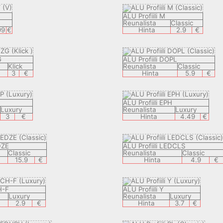
ALU Profiili M
Reunalista
Classic
99
€
Hinta
2.9
€
G
ALU Profiili DOPL
Klick
Reunalista
Classic
3
€
Hinta
5.9
€
ALU Profiili EPH
Luxury
Reunalista
Luxury
3
€
Hinta
4.49
€
DZE
ALU Profiili LEDCLS
Classic
Reunalista
Classic
15.9
€
Hinta
4.9
€
H-F
ALU Profiili Y
Luxury
Reunalista
Luxury
2.9
€
Hinta
3.7
€