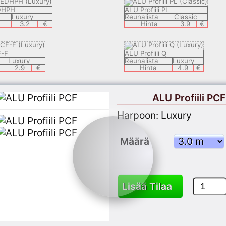
EDHPH
ALU Profiili PL
Luxury
Reunalista
Classic
3.2
€
Hinta
3.9
€
F-F
ALU Profiili Q
Luxury
Reunalista
Luxury
2.9
€
Hinta
4.9
€
ALU Profiili PCF
EDECH
ALU Profiili LEDSAL
Luxury
Reunalista
Luxury
8.9
€
Hinta
6.9
€
Harpoon: Luxury
Määrä
K
ALU Profiili LEDEC 8
Classic
Reunalista
Luxury
3.9
€
Hinta
9.9
€
Lisää Tilaa
PLY 05
ALU Profiili KSP1
Classic
Reunalista
Classic
3.7
€
Hinta
3.7
€