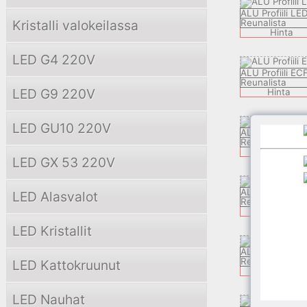
ALU Profiili L
Kristalli valokeilassa
Reunalista
Hinta
LED G4 220V
ALU Profiili EC
Reunalista
LED G9 220V
Hinta
LED GU10 220V
ALU Profiili L
Reunalista
Hinta
LED GX 53 220V
ALU Profiili ZE
LED Alasvalot
Reunalista
Hinta
LED Kristallit
ALU Profiili AP
Reunalista
LED Kattokruunut
Hinta
LED Nauhat