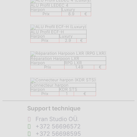
ALU Profil LEDEC 4
Harpon
Luxury
Prix
8.9
€
ALU Profil ECF-H
Harpon
Luxury
Prix
2.9
€
Réparation Harpoon LXR
Harpon
RPG LXR
Prix
1.49
€
Connecteur harpon
Harpon
KDR STS
Prix
1
€
Support technique
Fran Studio OÜ.
+372 56696572
+372 56698595