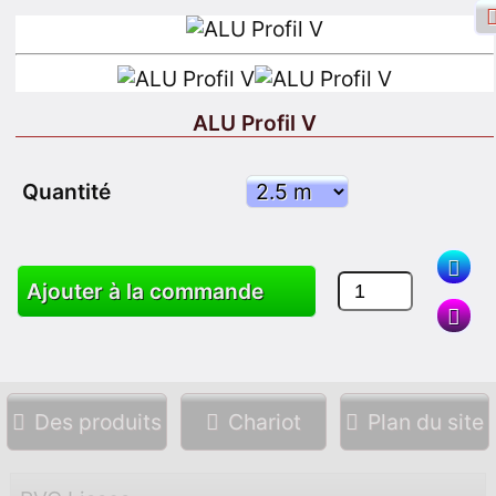
ALU Profil V
Identifiant Facebook
Connexion
Quantité
S'inscrire
Ajouter à la commande
Chercher
Des produits
Chariot
Plan du site