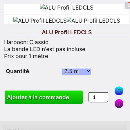
ALU Profil LEDCLS
Harpoon: Classic
Identifiant Facebook
Connexion
La bande LED n'est pas incluse
Prix pour 1 mètre
S'inscrire
Quantité
Chercher
Ajouter à la commande
Des produits
Chariot
Plan du site