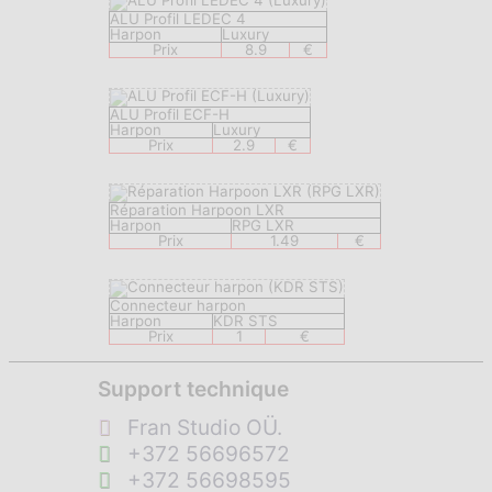
ALU Profil LEDEC 4
Harpon
Luxury
Prix
8.9
€
ALU Profil ECF-H
Harpon
Luxury
Prix
2.9
€
Réparation Harpoon LXR
Harpon
RPG LXR
Prix
1.49
€
Connecteur harpon
Harpon
KDR STS
Prix
1
€
Support technique
Fran Studio OÜ.
+372 56696572
+372 56698595