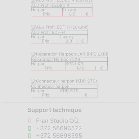
ALU Profil LEDEC 4
Harpon
Luxury
Prix
8.9
€
ALU Profil ECF-H
Harpon
Luxury
Prix
2.9
€
Réparation Harpoon LXR
Harpon
RPG LXR
Prix
1.49
€
Connecteur harpon
Harpon
KDR STS
Prix
1
€
Support technique
Fran Studio OÜ.
+372 56696572
+372 56698595