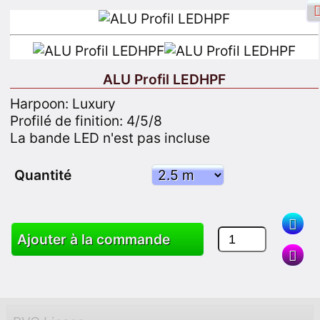
ALU Profil LEDHPF
Harpoon: Luxury
Identifiant Facebook
Connexion
Profilé de finition: 4/5/8
La bande LED n'est pas incluse
S'inscrire
Quantité
Chercher
Ajouter à la commande
Des produits
Chariot
Plan du site