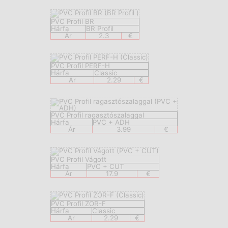
PVC Profil BR
Hárfa
BR Profil
Ár
2.3
€
PVC Profil PERF-H
Hárfa
Classic
Ár
2.29
€
PVC Profil ragasztószalaggal
Hárfa
PVC + ADH
Ár
3.99
€
PVC Profil Vágott
Hárfa
PVC + CUT
Ár
17.9
€
PVC Profil ZOR-F
Hárfa
Classic
Ár
2.29
€