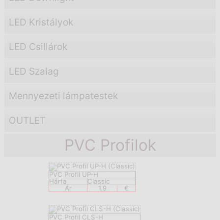
LED Kristályok
LED Csillárok
LED Szalag
Mennyezeti lámpatestek
OUTLET
PVC Profilok
PVC Profil UP-H
Hárfa
Classic
Ár
1.9
€
PVC Profil CLS-H