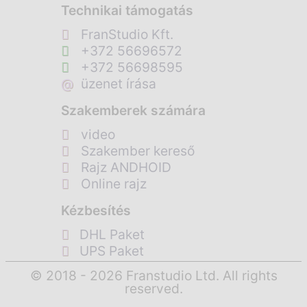
Technikai támogatás
FranStudio Kft.
+372 56696572
+372 56698595
@
üzenet írása
Szakemberek számára
video
Szakember kereső
Rajz ANDHOID
Online rajz
Kézbesítés
DHL Paket
UPS Paket
© 2018 - 2026 Franstudio Ltd. All rights
reserved.