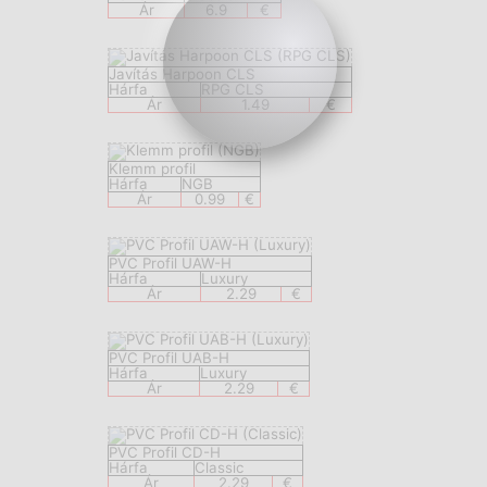
Ár
6.9
€
Javítás Harpoon CLS
Hárfa
RPG CLS
Ár
1.49
€
Klemm profil
Hárfa
NGB
Ár
0.99
€
PVC Profil UAW-H
Hárfa
Luxury
Ár
2.29
€
PVC Profil UAB-H
Hárfa
Luxury
Ár
2.29
€
PVC Profil CD-H
Hárfa
Classic
Ár
2.29
€