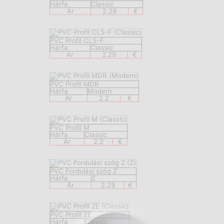
Hárfa
Classic
Ár
2.29
€
PVC Profil CLS-F
Hárfa
Classic
Ár
2.29
€
PVC Profil MDR
Hárfa
Modern
Ár
2.2
€
PVC Profil M
Hárfa
Classic
Ár
2.2
€
PVC Fordulási szög Z
Hárfa
Z
Ár
2.29
€
PVC Profil ZE
Hárfa
Classic