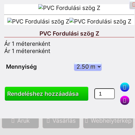
PVC Fordulási szög Z
Ár 1 méterenként
Facebook bejelentkezés
Belépés
Ár 1 méterenként
Iratkozzon fel
Mennyiség
Keresés
Rendeléshez hozzáadása
Áruk
Vásárlás
Webhelytérkép