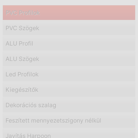
PVC Profilok
PVC Szögek
ALU Profil
ALU Szögek
Led Profilok
Kiegészítők
Dekorációs szalag
Feszített mennyezetszigony nélkül
Javítás Harpoon