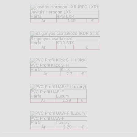
Javítás Harpoon LXR
Hárfa
RPG LXR
Ár
1.49
€
Szigonyos csatlakozó
Hárfa
KDR STS
Ár
1
€
PVC Profil Klick S-H
Hárfa
Klick
Ár
2.7
€
PVC Profil UAB-F
Hárfa
Luxury
Ár
2.29
€
PVC Profil UAW-F
Hárfa
Luxury
Ár
2.29
€