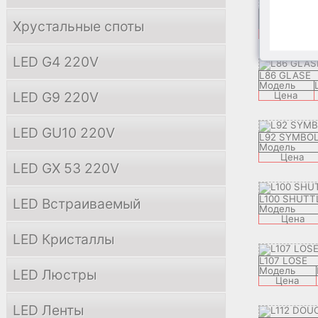
L81 ACACIA
Хрустальные споты
Модель
Цена
LED G4 220V
L86 GLASE
Модель
LED G9 220V
Цена
LED GU10 220V
L92 SYMBO
Модель
Цена
LED GX 53 220V
L100 SHUTT
LED Встраиваемый
Модель
Цена
LED Кристаллы
L107 LOSE
Модель
LED Люстры
Цена
LED Ленты