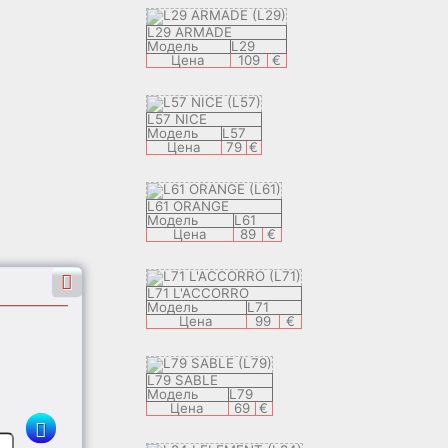
L29 ARMADE
Модель
L29
Цена
109
€
L57 NICE
Модель
L57
Цена
79
€
L61 ORANGE
Модель
L61
Цена
89
€
L71 L'ACCORRO
Модель
L71
Цена
99
€
m
L79 SABLE
Модель
L79
Цена
69
€