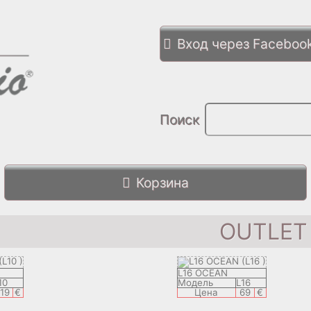
Вход через Faceboo
Поиск
Корзина
OUTLET
L16 OCEAN
10
Модель
L16
119
€
Цена
69
€