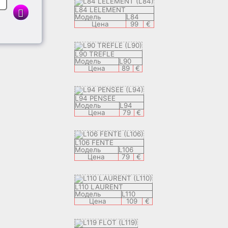
L84 LELEMENT
Модель
L84
Цена
99
€
L90 TREFLE
Модель
L90
Цена
89
€
L94 PENSEE
Модель
L94
Цена
79
€
L106 FENTE
Модель
L106
Цена
79
€
L110 LAURENT
Модель
L110
Цена
109
€