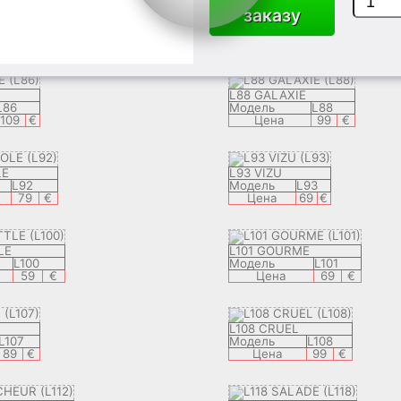
заказу
L83 MISTRAL
L81
Модель
L83
79
€
Цена
89
€
L88 GALAXIE
L86
Модель
L88
109
€
Цена
99
€
LE
L93 VIZU
L92
Модель
L93
79
€
Цена
69
€
LE
L101 GOURME
L100
Модель
L101
59
€
Цена
69
€
L108 CRUEL
L107
Модель
L108
89
€
Цена
99
€