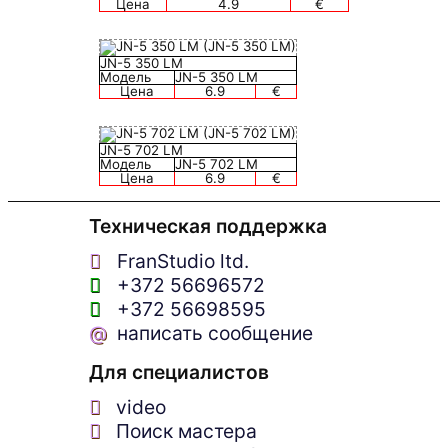
Цена
4.9
€
JN-5 350 LM
Модель
JN-5 350 LM
Цена
6.9
€
JN-5 702 LM
Модель
JN-5 702 LM
Цена
6.9
€
Техническая поддержка
FranStudio ltd.
+372 56696572
+372 56698595
@
написать сообщение
Для специалистов
video
Поиск мастера