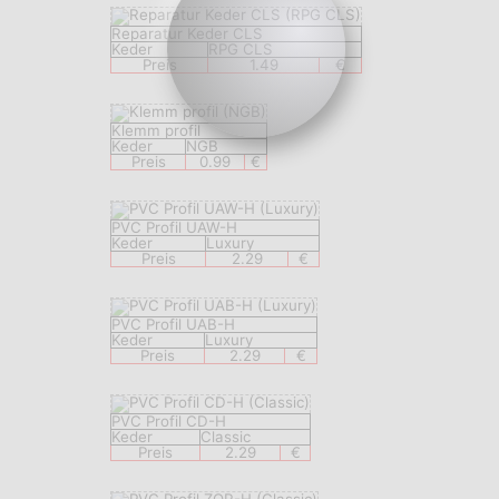
Reparatur Keder CLS
Keder
RPG CLS
Preis
1.49
€
Klemm profil
Keder
NGB
Preis
0.99
€
PVC Profil UAW-H
Keder
Luxury
Preis
2.29
€
PVC Profil UAB-H
Keder
Luxury
Preis
2.29
€
PVC Profil CD-H
Keder
Classic
Preis
2.29
€