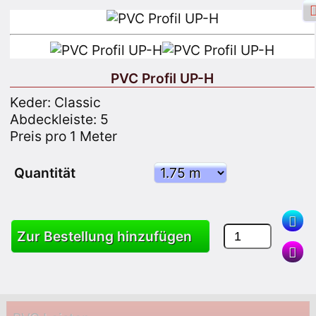
PVC Profil UP-H
Keder: Classic
Facebook Login
Anmelden
Abdeckleiste: 5
Preis pro 1 Meter
Melden Sie sich an
Quantität
Suche
Zur Bestellung hinzufügen
Produkte
Wagen
Seitenverzeichnis