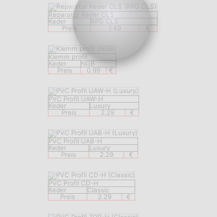
Reparatur Keder CLS
Keder
RPG CLS
Preis
1.49
€
Klemm profil
Keder
NGB
Preis
0.99
€
PVC Profil UAW-H
Keder
Luxury
Preis
2.29
€
PVC Profil UAB-H
Keder
Luxury
Preis
2.29
€
PVC Profil CD-H
Keder
Classic
Preis
2.29
€