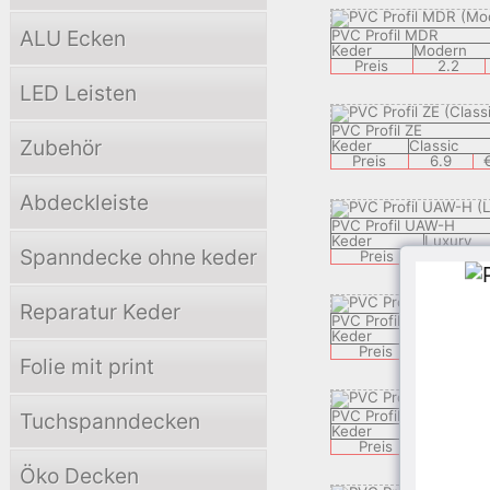
ALU Ecken
PVC Profil MDR
Keder
Modern
Preis
2.2
LED Leisten
PVC Profil ZE
Zubehör
Keder
Classic
Preis
6.9
Abdeckleiste
PVC Profil UAW-H
Keder
Luxury
Spanndecke ohne keder
Preis
2.29
Reparatur Keder
PVC Profil ZOR-H
Keder
Classic
Preis
2.29
Folie mit print
PVC Profil LXR-H
Tuchspanndecken
Keder
Luxury
Preis
2.29
Öko Decken