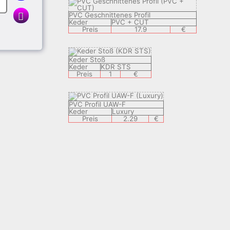
PVC Geschnittenes Profil
Keder
PVC + CUT
€
Preis
17.9
€
Keder Stoß
Keder
KDR STS
Preis
1
€
PVC Profil UAW-F
Keder
Luxury
Preis
2.29
€