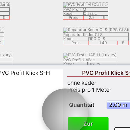
PVC Profil M
Keder
Classic
€
Preis
2.2
€
Reparatur Keder CLS
Keder
RPG CLS
€
Preis
1.49
€
PVC Profil UAB-H
Keder
Luxury
€
Preis
2.29
€
PVC Profil Klick S
ohne keder
PVC Profil STF-H
Preis pro 1 Meter
Keder
Classic
€
Preis
2.29
€
Quantität
PVC Profil ECF-F
Keder
Luxury
€
Preis
2.29
€
Zur