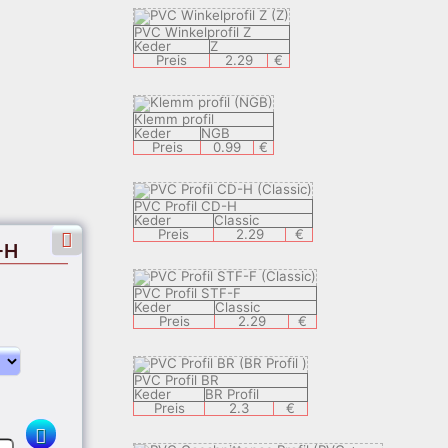
PVC Winkelprofil Z
Keder
Z
Preis
2.29
€
Klemm profil
Keder
NGB
Preis
0.99
€
PVC Profil CD-H
Keder
Classic
Preis
2.29
€
-H
PVC Profil STF-F
Keder
Classic
Preis
2.29
€
PVC Profil BR
Keder
BR Profil
Preis
2.3
€