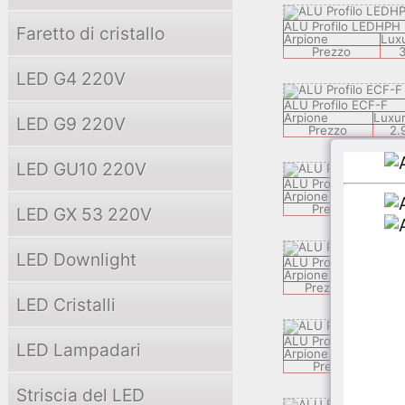
ALU Profilo LEDHPH
Faretto di cristallo
Arpione
Lux
Prezzo
3
LED G4 220V
ALU Profilo ECF-F
Arpione
Luxu
LED G9 220V
Prezzo
2.
LED GU10 220V
ALU Profilo LEDECH
Arpione
Lux
Prezzo
8
LED GX 53 220V
LED Downlight
ALU Profilo ZEK
Arpione
Classi
Prezzo
3.9
LED Cristalli
ALU Profilo APPLY 0
LED Lampadari
Arpione
Cla
Prezzo
Striscia del LED