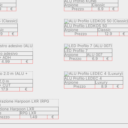
ALU Profilo KONB
ic
Arpione
Classic
9
€
Prezzo
6.9
€
ALU Profilo LEDKOS 50
ic
Arpione
Classic
.9
€
Prezzo
12.9
€
LED Profilo 7
ro adesivo
Arpione
ALU 007
+ ADH
Prezzo
6.9
€
4.99
€
ALU Profilo LEDEC 4
2.0 m
Arpione
Luxury
+ CUT
Prezzo
8.9
€
17.9
€
zione Harpoon LXR
e
RPG LXR
rezzo
1.49
€