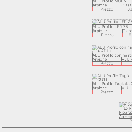
ALU Profilo MURV
Arpione
Class
Prezzo
6.
ALU Profilo LFR 75
Arpione
Class
Prezzo
9
ALU Profilo con nast
Arpione
ALU 
Prezzo
ALU Profilo Tagliato 
Arpione
ALU 
Prezzo
Ripara
Arpion
P