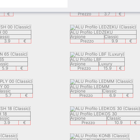
ALU Profilo VSB
c
Arpione
Visible
€
Prezzo
3.7
€
H 00
ALU Profilo LEDZEKU
assic
Arpione
Classic
3.9
€
Prezzo
9.9
€
65
ALU Profilo LBF
assic
Arpione
Luxury
5.9
€
Prezzo
15.9
€
LY 00
ALU Profilo LEDMM
lassic
Arpione
Classic
5.7
€
Prezzo
6.9
€
H 18
ALU Profilo LEDKOS 30
assic
Arpione
Classic
3.9
€
Prezzo
10.9
€