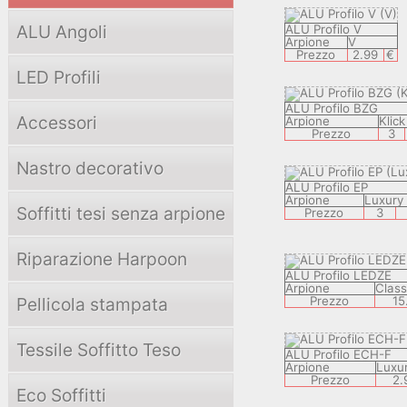
ALU Angoli
ALU Profilo V
Arpione
V
Prezzo
2.99
€
LED Profili
ALU Profilo BZG
Accessori
Arpione
Klick
Prezzo
3
Nastro decorativo
ALU Profilo EP
Arpione
Luxury
Soffitti tesi senza arpione
Prezzo
3
Riparazione Harpoon
ALU Profilo LEDZE
Arpione
Class
Pellicola stampata
Prezzo
15
Tessile Soffitto Teso
ALU Profilo ECH-F
Arpione
Luxu
Prezzo
2.
Eco Soffitti