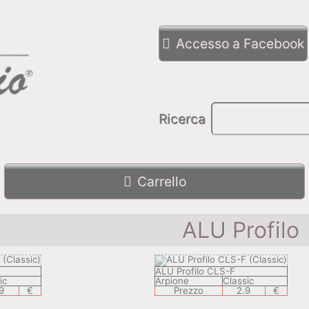
Accesso a Facebook
Ricerca
Carrello
ALU Profilo
ALU Profilo CLS-F
ic
Arpione
Classic
9
€
Prezzo
2.9
€