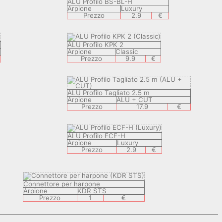
ALU Profilo BS-BL-H
Arpione
Luxury
Prezzo
2.9
€
ALU Profilo KPK 2
Arpione
Classic
Prezzo
9.9
€
ALU Profilo Tagliato 2.5 m
Arpione
ALU + CUT
Prezzo
17.9
€
ALU Profilo ECF-H
Arpione
Luxury
Prezzo
2.9
€
Connettore per harpone
Arpione
KDR STS
Prezzo
1
€