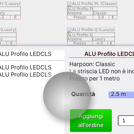
ALU Profilo PL
ury
Arpione
Classic
.2
€
Prezzo
3.9
€
ALU Profilo Q
ry
Arpione
Luxury
9
€
Prezzo
4.9
€
ALU Profilo LEDC
ALU Profilo LEDSAL
Harpoon: Classic
ury
Arpione
Luxury
.9
€
Prezzo
6.9
€
La striscia LED non è in
Prezzo per 1 metro
ALU Profilo LEDEC 8
c
Arpione
Luxury
Quantità
€
Prezzo
9.9
€
5
ALU Profilo KSP1
Aggiungi
ssic
Arpione
Classic
3.7
€
Prezzo
3.7
€
all'ordine