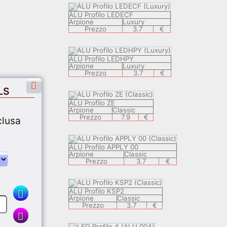
ALU Profilo LEDECF
Arpione
Luxury
Prezzo
3.7
€
ALU Profilo LEDHPY
Arpione
Luxury
Prezzo
3.7
€
LS
ALU Profilo ZE
Arpione
Classic
Prezzo
7.9
€
clusa
ALU Profilo APPLY 00
Arpione
Classic
Prezzo
3.7
€
ALU Profilo KSP2
Arpione
Classic
Prezzo
3.7
€