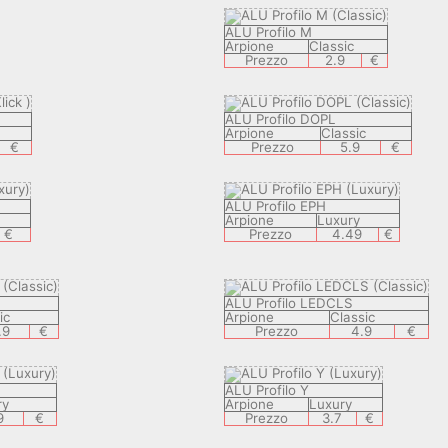
ALU Profilo M
Arpione
Classic
Prezzo
2.9
€
ALU Profilo DOPL
Arpione
Classic
€
Prezzo
5.9
€
ALU Profilo EPH
Arpione
Luxury
€
Prezzo
4.49
€
ALU Profilo LEDCLS
ic
Arpione
Classic
.9
€
Prezzo
4.9
€
ALU Profilo Y
ry
Arpione
Luxury
9
€
Prezzo
3.7
€