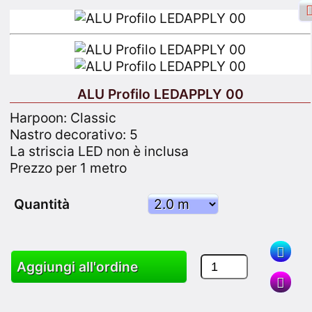
ALU Profilo LEDAPPLY 00
Accesso a Facebook
Ingresso
Harpoon: Classic
Nastro decorativo: 5
Iscriviti
La striscia LED non è inclusa
Prezzo per 1 metro
Ricerca
Quantità
Merce
Carrello
Mappa del sito
Aggiungi all'ordine