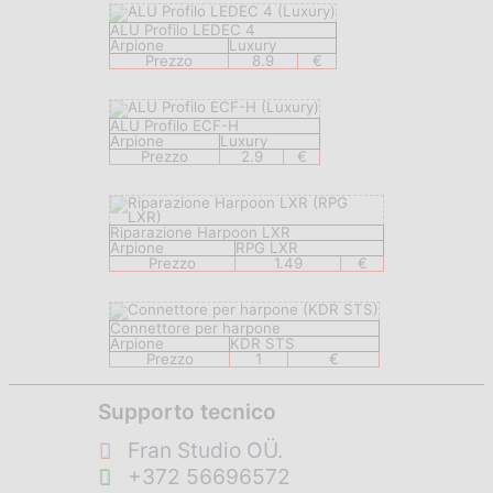
ALU Profilo LEDEC 4
Arpione
Luxury
Prezzo
8.9
€
ALU Profilo ECF-H
Arpione
Luxury
Prezzo
2.9
€
Riparazione Harpoon LXR
Arpione
RPG LXR
Prezzo
1.49
€
Connettore per harpone
Arpione
KDR STS
Prezzo
1
€
Supporto tecnico
Fran Studio OÜ.
+372 56696572