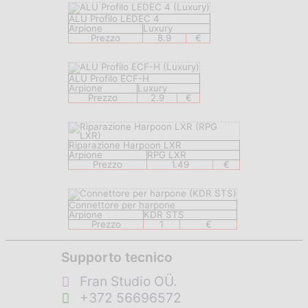
ALU Profilo LEDEC 4
Arpione
Luxury
Prezzo
8.9
€
ALU Profilo ECF-H
Arpione
Luxury
Prezzo
2.9
€
Riparazione Harpoon LXR
Arpione
RPG LXR
Prezzo
1.49
€
Connettore per harpone
Arpione
KDR STS
Prezzo
1
€
Supporto tecnico
Fran Studio OÜ.
+372 56696572