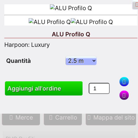
ALU Profilo Q
Harpoon: Luxury
Accesso a Facebook
Ingresso
Quantità
Iscriviti
Aggiungi all'ordine
Ricerca
Merce
Carrello
Mappa del sito