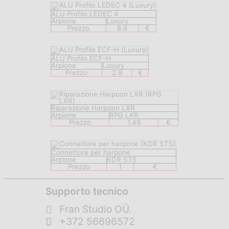
ALU Profilo LEDEC 4
Arpione
Luxury
Prezzo
8.9
€
ALU Profilo ECF-H
Arpione
Luxury
Prezzo
2.9
€
Riparazione Harpoon LXR
Arpione
RPG LXR
Prezzo
1.49
€
Connettore per harpone
Arpione
KDR STS
Prezzo
1
€
Supporto tecnico
Fran Studio OÜ.
+372 56696572