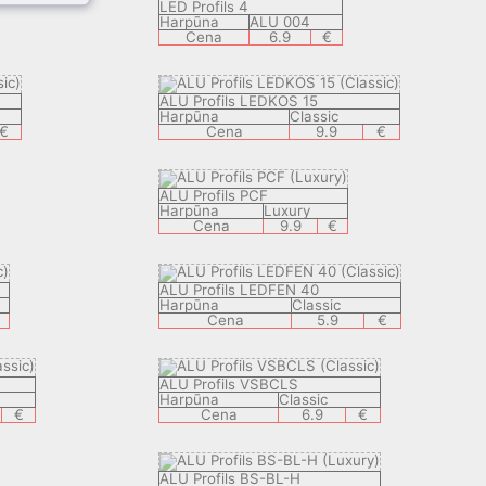
LED Profils 4
Harpūna
ALU 004
Cena
6.9
€
ALU Profils LEDKOS 15
Harpūna
Classic
€
Cena
9.9
€
ALU Profils PCF
Harpūna
Luxury
Cena
9.9
€
ALU Profils LEDFEN 40
Harpūna
Classic
Cena
5.9
€
ALU Profils VSBCLS
Harpūna
Classic
€
Cena
6.9
€
ALU Profils BS-BL-H