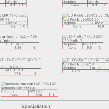
Classic
Harpūna
Classic
6.9
€
Cena
6.9
€
LFR 75
ALU Profils LEDKOS 50
Classic
Harpūna
Classic
9.9
€
Cena
12.9
r līmlenti
LED Profils 7
ALU + ADH
Harpūna
ALU 007
4.99
€
Cena
6.9
€
ALU Profils LEDEC 4
Grieztais 2.0 m
Harpūna
Luxury
ALU + CUT
Cena
8.9
17.9
€
Remonts Harpoon LXR
Harpūna
RPG LXR
Cena
1.49
€
Speciālistiem