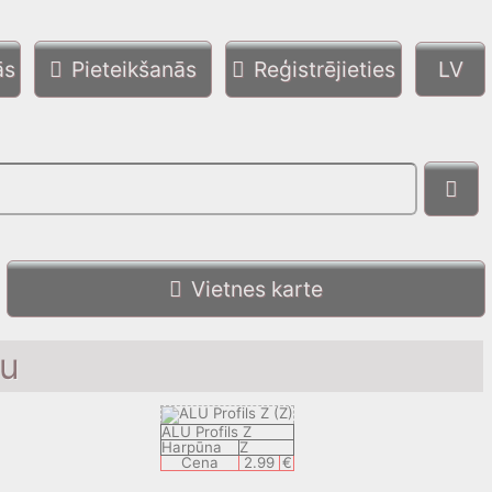
ās
Pieteikšanās
Reģistrējieties
Vietnes karte
lu
ALU Profils Z
Harpūna
Z
Cena
2.99
€