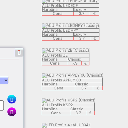
ALU Profils LEDECF
Harpūna
Luxury
Cena
3.7
€
ALU Profils LEDHPY
Harpūna
Luxury
Cena
3.7
€
ALU Profils ZE
Harpūna
Classic
Cena
7.9
€
ALU Profils APPLY 00
Harpūna
Classic
€
Cena
3.7
€
ALU Profils KSP2
Harpūna
Classic
Cena
3.7
€