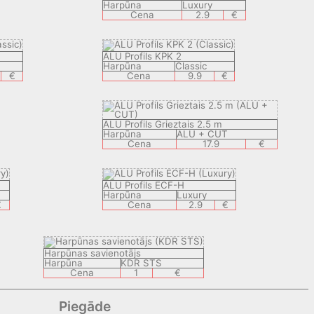
Harpūna
Luxury
Cena
2.9
€
ALU Profils KPK 2
Harpūna
Classic
€
Cena
9.9
€
ALU Profils Grieztais 2.5 m
Harpūna
ALU + CUT
Cena
17.9
€
ALU Profils ECF-H
Harpūna
Luxury
€
Cena
2.9
€
Harpūnas savienotājs
Harpūna
KDR STS
Cena
1
€
Piegāde