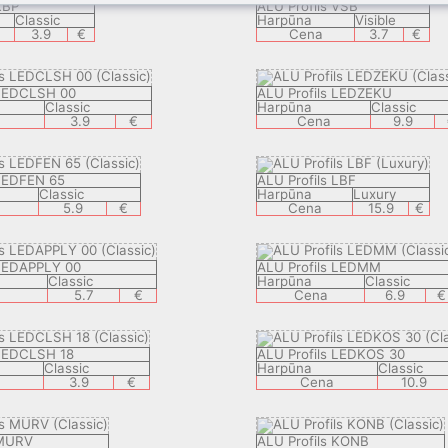
KBP
ALU Profils VSB
Classic
Harpūna
Visible
3.9
€
Cena
3.7
€
 LEDCLSH 00
ALU Profils LEDZEKU
Classic
Harpūna
Classic
3.9
€
Cena
9.9
 LEDFEN 65
ALU Profils LBF
Classic
Harpūna
Luxury
5.9
€
Cena
15.9
€
 LEDAPPLY 00
ALU Profils LEDMM
Classic
Harpūna
Classic
5.7
€
Cena
6.9
€
 LEDCLSH 18
ALU Profils LEDKOS 30
Classic
Harpūna
Classic
3.9
€
Cena
10.9
 MURV
ALU Profils KONB