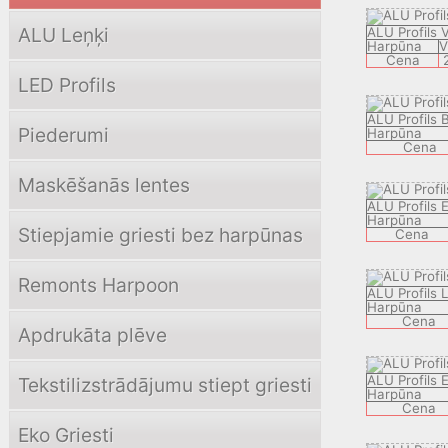
ALU Leņķi
ALU Profils 
Harpūna
V
Cena
LED Profils
ALU Profils 
Piederumi
Harpūna
Cena
Maskēšanās lentes
ALU Profils 
Harpūna
Stiepjamie griesti bez harpūnas
Cena
Remonts Harpoon
ALU Profils
Harpūna
Cena
Apdrukāta plēve
ALU Profils
Tekstilizstrādājumu stiept griesti
Harpūna
Cena
Eko Griesti