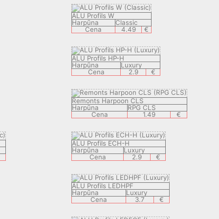
ALU Profils W
Harpūna
Classic
Cena
4.49
€
ALU Profils HP-H
Harpūna
Luxury
Cena
2.9
€
Remonts Harpoon CLS
Harpūna
RPG CLS
Cena
1.49
€
ALU Profils ECH-H
Harpūna
Luxury
€
Cena
2.9
€
ALU Profils LEDHPF
Harpūna
Luxury
Cena
3.7
€