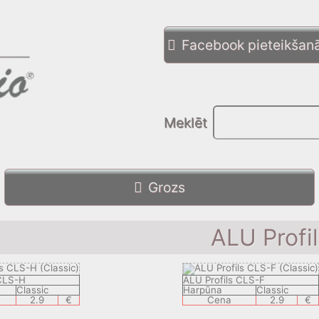
Facebook pieteikšan
Meklēt
Grozs
ALU Profi
 CLS-H
ALU Profils CLS-F
Classic
Harpūna
Classic
2.9
€
Cena
2.9
€