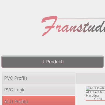
Produkti
PVC Profils
PVC Leņķi
ALU Profils
Harpūna
Cena
ALU Profilu