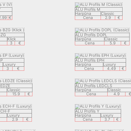
V
ALU Profils M
Harpūna
Classic
2.99
€
Cena
2.9
€
BZG
ALU Profils DOPL
Klick
Harpūna
Classic
3
€
Cena
5.9
€
EP
ALU Profils EPH
Luxury
Harpūna
Luxury
3
€
Cena
4.49
€
 LEDZE
ALU Profils LEDCLS
Classic
Harpūna
Classic
15.9
€
Cena
4.9
 ECH-F
ALU Profils Y
Luxury
Harpūna
Luxury
2.9
€
Cena
3.7
€