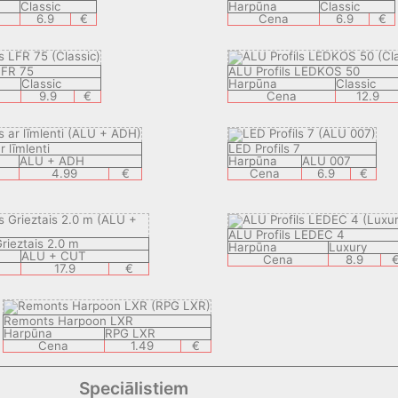
Classic
Harpūna
Classic
6.9
€
Cena
6.9
€
LFR 75
ALU Profils LEDKOS 50
Classic
Harpūna
Classic
9.9
€
Cena
12.9
r līmlenti
LED Profils 7
ALU + ADH
Harpūna
ALU 007
4.99
€
Cena
6.9
€
ALU Profils LEDEC 4
Grieztais 2.0 m
Harpūna
Luxury
ALU + CUT
Cena
8.9
17.9
€
Remonts Harpoon LXR
Harpūna
RPG LXR
Cena
1.49
€
Speciālistiem