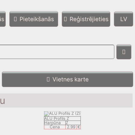
ās
Pieteikšanās
Reģistrējieties
Vietnes karte
lu
ALU Profils Z
Harpūna
Z
Cena
2.99
€