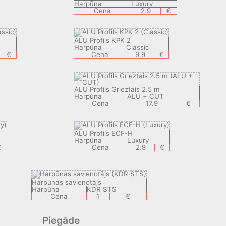
Harpūna
Luxury
Cena
2.9
€
ALU Profils KPK 2
Harpūna
Classic
€
Cena
9.9
€
ALU Profils Grieztais 2.5 m
Harpūna
ALU + CUT
Cena
17.9
€
ALU Profils ECF-H
Harpūna
Luxury
€
Cena
2.9
€
Harpūnas savienotājs
Harpūna
KDR STS
Cena
1
€
Piegāde