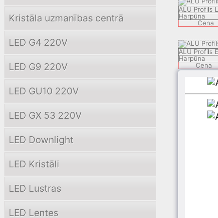
ALU Profils
Kristāla uzmanības centrā
Harpūna
Cena
LED G4 220V
ALU Profils 
Harpūna
LED G9 220V
Cena
LED GU10 220V
ALU Profils
Harpūna
Cena
LED GX 53 220V
ALU Profils 
LED Downlight
Harpūna
Cena
LED Kristāli
ALU Profils
Harpūna
LED Lustras
Cena
LED Lentes