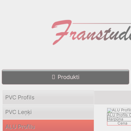
Produkti
PVC Profils
PVC Leņķi
ALU Profils
Harpūna
Cena
ALU Profilu