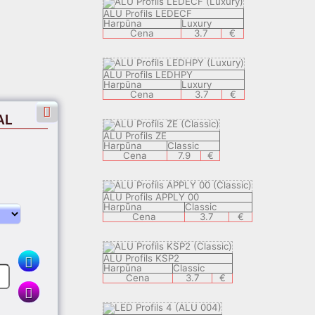
ALU Profils LEDECF
Harpūna
Luxury
Cena
3.7
€
ALU Profils LEDHPY
Harpūna
Luxury
Cena
3.7
€
AL
ALU Profils ZE
Harpūna
Classic
Cena
7.9
€
ALU Profils APPLY 00
Harpūna
Classic
€
Cena
3.7
€
ALU Profils KSP2
Harpūna
Classic
Cena
3.7
€