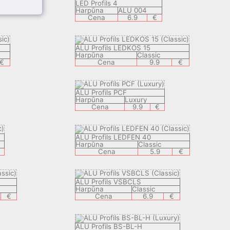
LED Profils 4
Harpūna
ALU 004
Cena
6.9
€
ALU Profils LEDKOS 15
Harpūna
Classic
€
Cena
9.9
€
ALU Profils PCF
Harpūna
Luxury
Cena
9.9
€
ALU Profils LEDFEN 40
Harpūna
Classic
Cena
5.9
€
ALU Profils VSBCLS
Harpūna
Classic
€
Cena
6.9
€
ALU Profils BS-BL-H