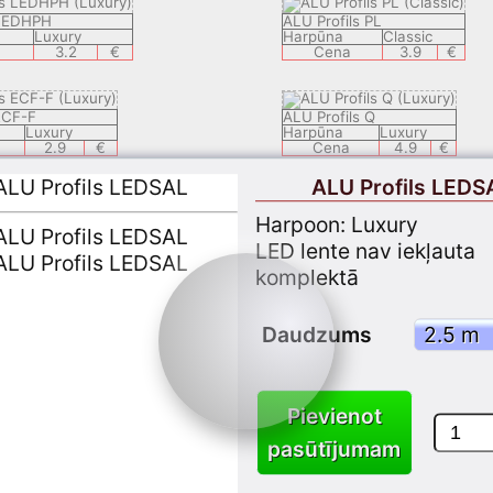
 LEDHPH
ALU Profils PL
Luxury
Harpūna
Classic
3.2
€
Cena
3.9
€
ECF-F
ALU Profils Q
Luxury
Harpūna
Luxury
2.9
€
Cena
4.9
€
ALU Profils LEDS
 LEDECH
ALU Profils LEDSAL
Harpoon: Luxury
Luxury
Harpūna
Luxury
8.9
€
Cena
6.9
€
LED lente nav iekļauta
komplektā
ZEK
ALU Profils LEDEC 8
Classic
Harpūna
Luxury
Daudzums
3.9
€
Cena
9.9
 APPLY 05
ALU Profils KSP1
Pievienot
Classic
Harpūna
Classic
3.7
€
Cena
3.7
€
pasūtījumam