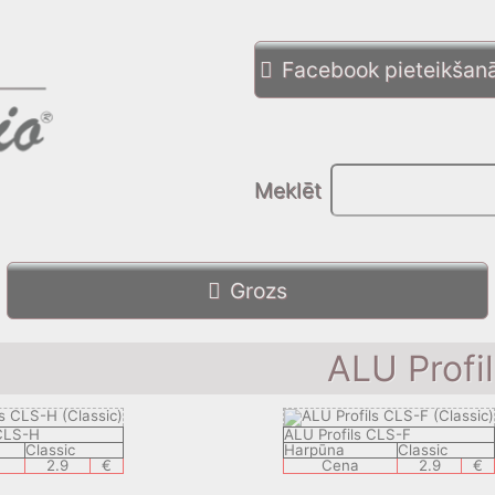
Facebook pieteikšan
Meklēt
Grozs
ALU Profi
 CLS-H
ALU Profils CLS-F
Classic
Harpūna
Classic
2.9
€
Cena
2.9
€