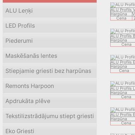
ALU Leņķi
ALU Profils 
Harpūna
V
Cena
LED Profils
ALU Profils 
Piederumi
Harpūna
Cena
Maskēšanās lentes
ALU Profils 
Harpūna
Stiepjamie griesti bez harpūnas
Cena
Remonts Harpoon
ALU Profils
Harpūna
Cena
Apdrukāta plēve
ALU Profils
Tekstilizstrādājumu stiept griesti
Harpūna
Cena
Eko Griesti