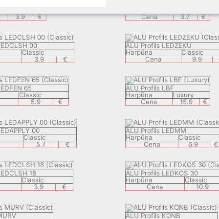
KBP
ALU Profils VSB
Classic
Harpūna
Visible
3.9
€
Cena
3.7
€
 LEDCLSH 00
ALU Profils LEDZEKU
Classic
Harpūna
Classic
3.9
€
Cena
9.9
 LEDFEN 65
ALU Profils LBF
Classic
Harpūna
Luxury
5.9
€
Cena
15.9
€
 LEDAPPLY 00
ALU Profils LEDMM
Classic
Harpūna
Classic
5.7
€
Cena
6.9
€
 LEDCLSH 18
ALU Profils LEDKOS 30
Classic
Harpūna
Classic
3.9
€
Cena
10.9
 MURV
ALU Profils KONB