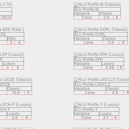
V
ALU Profils M
Harpūna
Classic
2.99
€
Cena
2.9
€
BZG
ALU Profils DOPL
Klick
Harpūna
Classic
3
€
Cena
5.9
€
EP
ALU Profils EPH
Luxury
Harpūna
Luxury
3
€
Cena
4.49
€
 LEDZE
ALU Profils LEDCLS
Classic
Harpūna
Classic
15.9
€
Cena
4.9
 ECH-F
ALU Profils Y
Luxury
Harpūna
Luxury
2.9
€
Cena
3.7
€