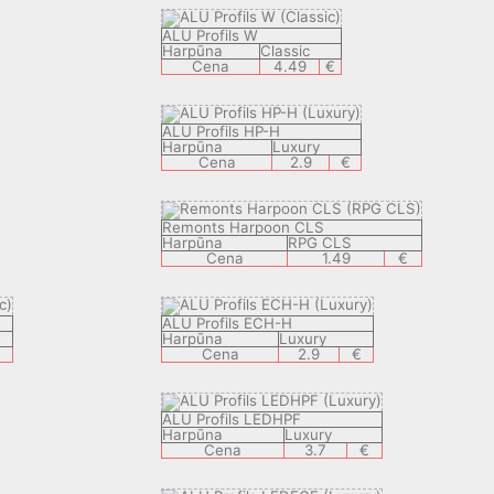
ALU Profils W
Harpūna
Classic
Cena
4.49
€
ALU Profils HP-H
Harpūna
Luxury
Cena
2.9
€
Remonts Harpoon CLS
Harpūna
RPG CLS
Cena
1.49
€
ALU Profils ECH-H
Harpūna
Luxury
€
Cena
2.9
€
ALU Profils LEDHPF
Harpūna
Luxury
Cena
3.7
€