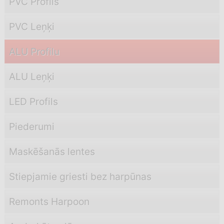
PVC Profils
PVC Leņķi
ALU Profilu
ALU Leņķi
LED Profils
Piederumi
Maskēšanās lentes
Stiepjamie griesti bez harpūnas
Remonts Harpoon