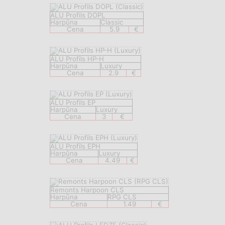
ALU Profils DOPL
Harpūna
Classic
Cena
5.9
€
ALU Profils HP-H
Harpūna
Luxury
Cena
2.9
€
ALU Profils EP
Harpūna
Luxury
Cena
3
€
ALU Profils EPH
Harpūna
Luxury
Cena
4.49
€
Remonts Harpoon CLS
Harpūna
RPG CLS
Cena
1.49
€