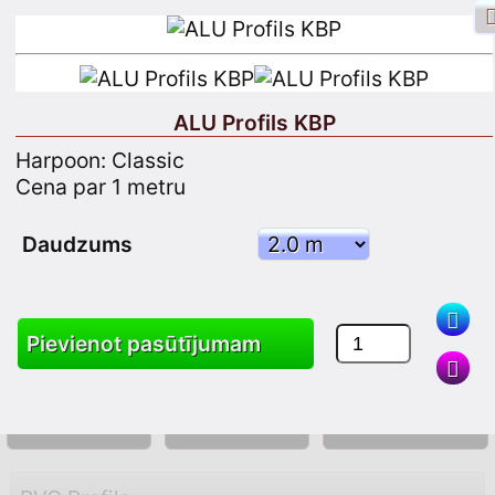
ALU Profils KBP
Harpoon: Classic
Facebook pieteikšanās
Pieteikšanās
Cena par 1 metru
Reģistrējieties
Daudzums
Meklēt
Pievienot pasūtījumam
Produkti
Grozs
Vietnes karte