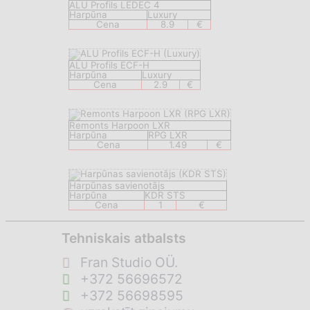
ALU Profils LEDEC 4
Harpūna
Luxury
Cena
8.9
€
ALU Profils ECF-H
Harpūna
Luxury
Cena
2.9
€
Remonts Harpoon LXR
Harpūna
RPG LXR
Cena
1.49
€
Harpūnas savienotājs
Harpūna
KDR STS
Cena
1
€
Tehniskais atbalsts
Fran Studio OÜ.
+372 56696572
+372 56698595