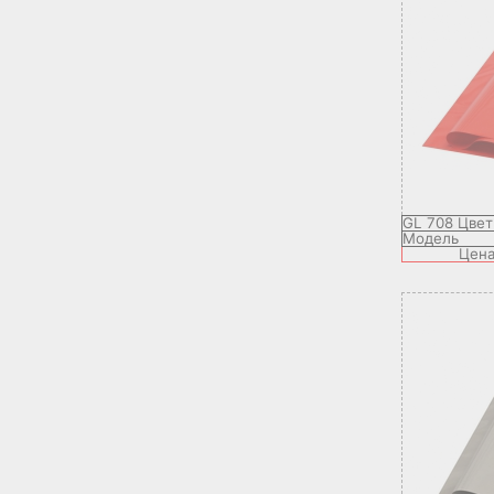
GL 708 Цве
Модель
Цен