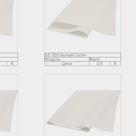
GS 320 Белый Сатин
Модель
Blanc
€
Цена
3.5
€