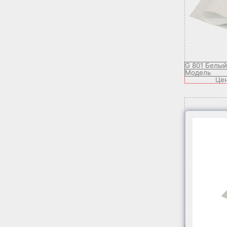
G 801 Белый 
Модель
Це