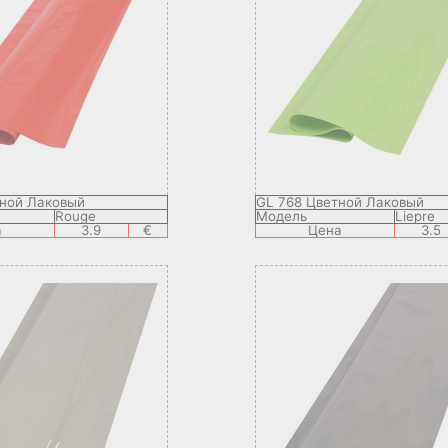
тной Лаковый
GL 768 Цветной Лаковый
Rouge
Модель
Liepre
а
3.9
€
Цена
3.5