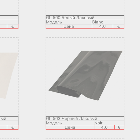
GL 500 Белый Лаковый
Модель
Blanc
€
Цена
4.6
€
ный
GL 503 Черный Лаковый
Модель
Noir
€
Цена
4.6
€