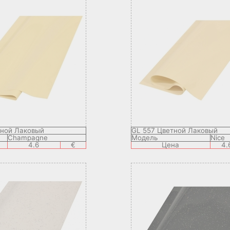
тной Лаковый
GL 557 Цветной Лаковый
Champagne
Модель
Nice
4.6
€
Цена
4.