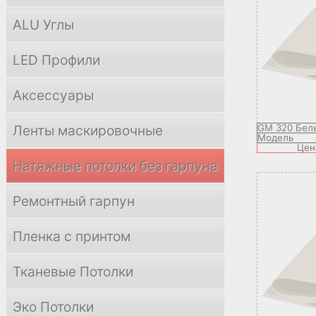
ALU Углы
LED Профили
Аксессуары
Ленты маскировочные
GM 320 Бел
Модель
Цен
Натяжные потолки без гарпуна
Ремонтный гарпун
Пленка с принтом
Тканевые Потолки
Эко Потолки