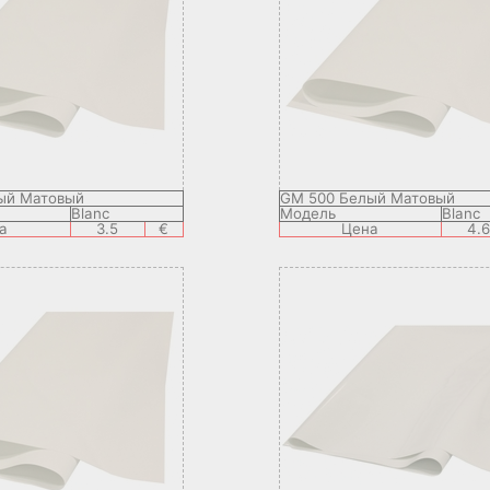
ый Матовый
GM 500 Белый Матовый
Blanc
Модель
Blanc
а
3.5
€
Цена
4.6