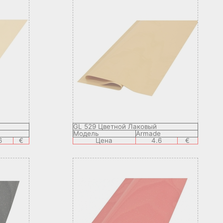
GL 529 Цветной Лаковый
Модель
Armade
6
€
Цена
4.6
€