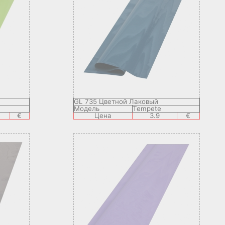
GL 735 Цветной Лаковый
Модель
Tempete
€
Цена
3.9
€