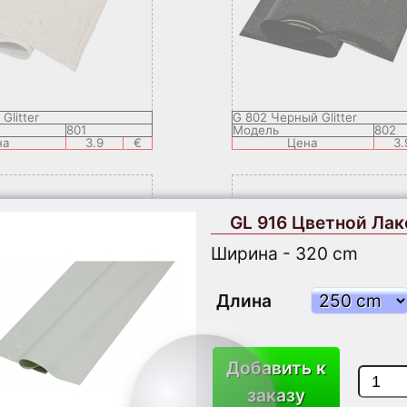
Glitter
G 802 Черный Glitter
801
Модель
802
на
3.9
€
Цена
3.
GL 916 Цветной Ла
Ширина - 320 cm
Длина
Добавить к
заказу