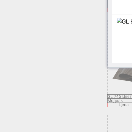
G 803 Синий 
Модель
Це
GL 745 Цве
Модель
Цена