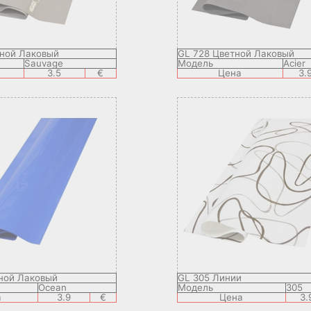
тной Лаковый
GL 728 Цветной Лаковый
Sauvage
Модель
Acier
3.5
€
Цена
3.
ной Лаковый
GL 305 Линии
Ocean
Модель
305
а
3.9
€
Цена
3.