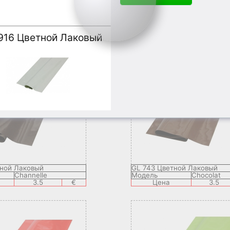
Glitter
G 805 Розовый Glitter
803
Модель
805
на
3.9
€
Цена
3.
тной Лаковый
GL 743 Цветной Лаковый
Channelle
Модель
Chocolat
3.5
€
Цена
3.5