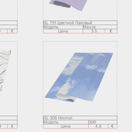
GL 791 Цветной Лаковый
Модель
Mauve
9
€
Цена
3.5
€
GL 306 Himmel
Модель
306
9
€
Цена
4.6
€