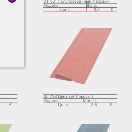
GT 301 Полупрозрачный Лаковый
Модель
Blanc
9
€
Цена
3.9
€
GL 798 Цветной Лаковый
Модель
Merice
€
Цена
3.5
€