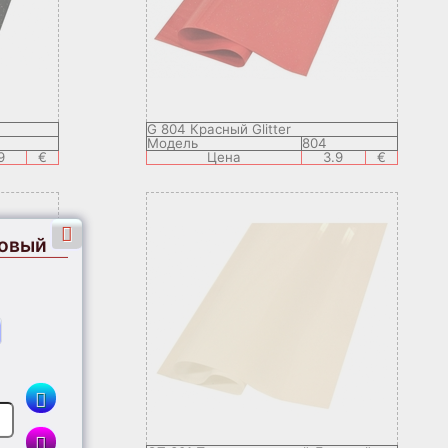
G 804 Красный Glitter
Модель
804
9
€
Цена
3.9
€
ковый