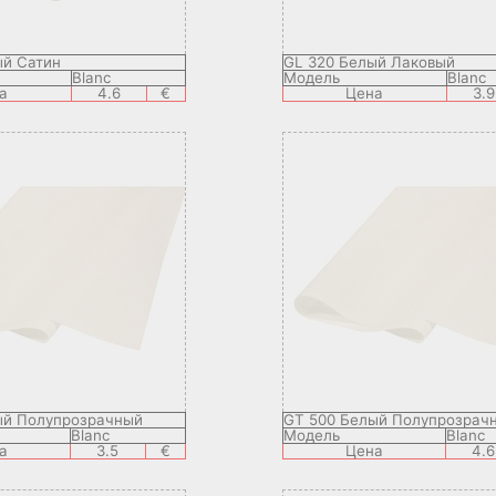
ый Сатин
GL 320 Белый Лаковый
Blanc
Модель
Blanc
а
4.6
€
Цена
3.9
ый Полупрозрачный
GT 500 Белый Полупрозрач
Blanc
Модель
Blanc
а
3.5
€
Цена
4.6